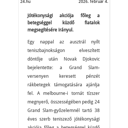
24.hu
2026. február 4.
Jótékonysági akciója főleg a
betegséggel küzdő fiatalok
megsegítésére irányul.
Egy nappal az ausztrál nyílt
teniszbajnokságon elveszített
döntője után Novak Djokovic
bejelentette: a Grand Slam-
versenyen keresett pénzét
rákbetegek támogatására ajánlja
fel. A melbourne-i tornát tízszer
megnyerő, összességében pedig 24
Grand Slam-győzelemnél tartó 38
éves szerb teniszező jótékonysági
akciója főleg a betegséggel küzdő