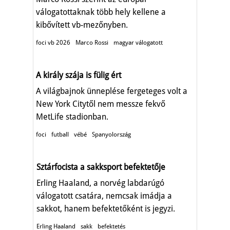
válogatottaknak több hely kellene a
kibővített vb-mezőnyben.
foci vb 2026
Marco Rossi
magyar válogatott
A király szája is fülig ért
A világbajnok ünneplése fergeteges volt a
New York Citytől nem messze fekvő
MetLife stadionban.
foci
futball
vébé
Spanyolország
Sztárfocista a sakksport befektetője
Erling Haaland, a norvég labdarúgó
válogatott csatára, nemcsak imádja a
sakkot, hanem befektetőként is jegyzi.
Erling Haaland
sakk
befektetés