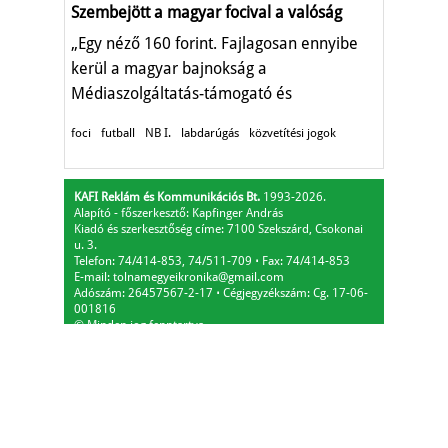
Szembejött a magyar focival a valóság
„Egy néző 160 forint. Fajlagosan ennyibe
kerül a magyar bajnokság a
Médiaszolgáltatás-támogató és
Vagyonkezelő Alapnak."
foci
futball
NB I.
labdarúgás
közvetítési jogok
KAFI Reklám és Kommunikációs Bt.
1993-2026.
Alapító - főszerkesztő: Kapfinger András
Kiadó és szerkesztőség címe: 7100 Szekszárd, Csokonai
u. 3.
Telefon: 74/414-853, 74/511-709
⋅
Fax: 74/414-853
E-mail:
tolnamegyeikronika@gmail.com
Adószám: 26457567-2-17
⋅
Cégjegyzékszám: Cg. 17-06-
001816
© Minden jog fenntartva.