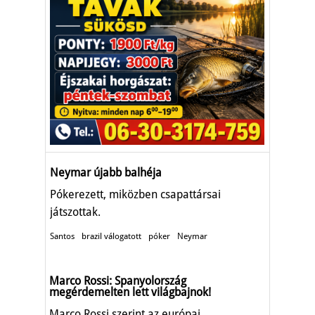
Neymar újabb balhéja
Pókerezett, miközben csapattársai
játszottak.
Santos
brazil válogatott
póker
Neymar
Marco Rossi: Spanyolország
megérdemelten lett világbajnok!
Marco Rossi szerint az európai