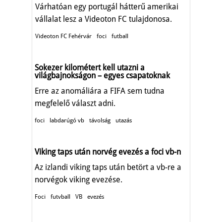
Várhatóan egy portugál hátterű amerikai
vállalat lesz a Videoton FC tulajdonosa.
Videoton FC Fehérvár
foci
futball
Sokezer kilométert kell utazni a
világbajnokságon – egyes csapatoknak
Erre az anomáliára a FIFA sem tudna
megfelelő választ adni.
foci
labdarúgó vb
távolság
utazás
Viking taps után norvég evezés a foci vb-n
Az izlandi viking taps után betört a vb-re a
norvégok viking evezése.
Foci
futvball
VB
evezés