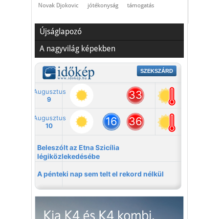
Novak Djokovic
jótékonyság
támogatás
Újságlapozó
A nagyvilág képekben