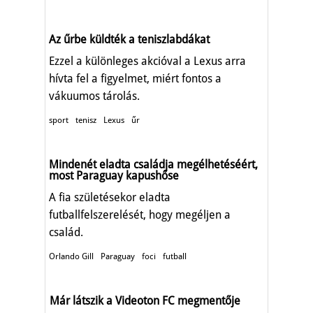
Az űrbe küldték a teniszlabdákat
Ezzel a különleges akcióval a Lexus arra
hívta fel a figyelmet, miért fontos a
vákuumos tárolás.
sport
tenisz
Lexus
űr
Mindenét eladta családja megélhetéséért,
most Paraguay kapushőse
A fia születésekor eladta
futballfelszerelését, hogy megéljen a
család.
Orlando Gill
Paraguay
foci
futball
Már látszik a Videoton FC megmentője