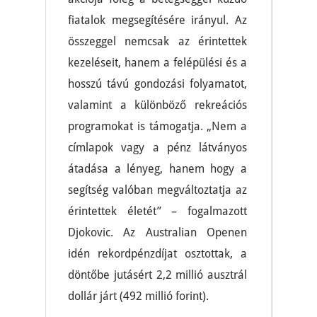
fiatalok megsegítésére irányul. Az
összeggel nemcsak az érintettek
kezeléseit, hanem a felépülési és a
hosszú távú gondozási folyamatot,
valamint a különböző rekreációs
programokat is támogatja. „Nem a
címlapok vagy a pénz látványos
átadása a lényeg, hanem hogy a
segítség valóban megváltoztatja az
érintettek életét” – fogalmazott
Djokovic. Az Australian Openen
idén rekordpénzdíjat osztottak, a
döntőbe jutásért 2,2 millió ausztrál
dollár járt (492 millió forint).