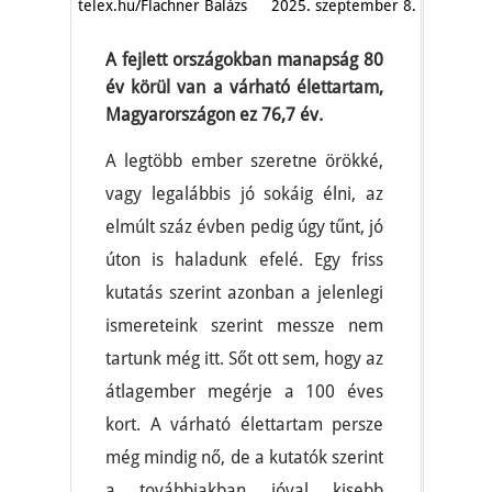
telex.hu/Flachner Balázs
2025. szeptember 8.
A fejlett országokban manapság 80
év körül van a várható élettartam,
Magyarországon ez 76,7 év.
A legtöbb ember szeretne örökké,
vagy legalábbis jó sokáig élni, az
elmúlt száz évben pedig úgy tűnt, jó
úton is haladunk efelé. Egy friss
kutatás szerint azonban a jelenlegi
ismereteink szerint messze nem
tartunk még itt. Sőt ott sem, hogy az
átlagember megérje a 100 éves
kort. A várható élettartam persze
még mindig nő, de a kutatók szerint
a továbbiakban jóval kisebb