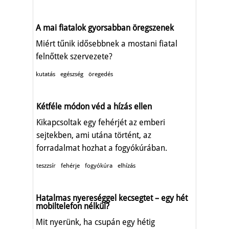
A mai fiatalok gyorsabban öregszenek
Miért tűnik idősebbnek a mostani fiatal
felnőttek szervezete?
kutatás
egészség
öregedés
Kétféle módon véd a hízás ellen
Kikapcsoltak egy fehérjét az emberi
sejtekben, ami utána történt, az
forradalmat hozhat a fogyókúrában.
teszzsír
fehérje
fogyókúra
elhízás
Hatalmas nyereséggel kecsegtet – egy hét
mobiltelefon nélkül?
Mit nyerünk, ha csupán egy hétig