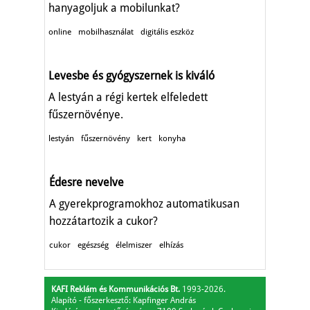
hanyagoljuk a mobilunkat?
online
mobilhasználat
digitális eszköz
Levesbe és gyógyszernek is kiváló
A lestyán a régi kertek elfeledett
fűszernövénye.
lestyán
fűszernövény
kert
konyha
Édesre nevelve
A gyerekprogramokhoz automatikusan
hozzátartozik a cukor?
cukor
egészség
élelmiszer
elhízás
KAFI Reklám és Kommunikációs Bt.
1993-2026.
Alapító - főszerkesztő: Kapfinger András