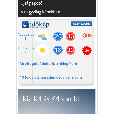
Újságlapozó
A nagyvilág képekben