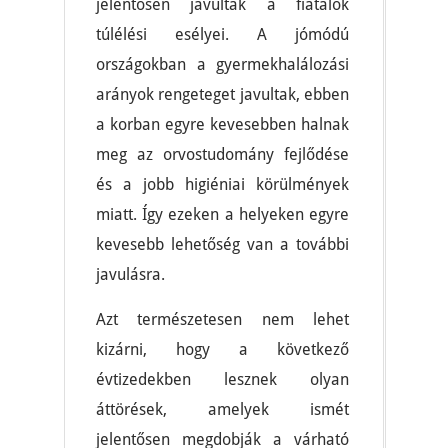
jelentősen javultak a fiatalok
túlélési esélyei. A jómódú
országokban a gyermekhalálozási
arányok rengeteget javultak, ebben
a korban egyre kevesebben halnak
meg az orvostudomány fejlődése
és a jobb higiéniai körülmények
miatt. Így ezeken a helyeken egyre
kevesebb lehetőség van a további
javulásra.
Azt természetesen nem lehet
kizárni, hogy a következő
évtizedekben lesznek olyan
áttörések, amelyek ismét
jelentősen megdobják a várható