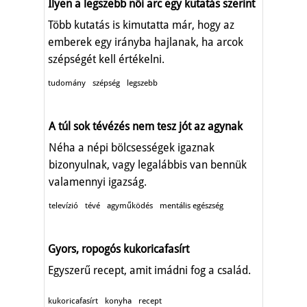
Ilyen a legszebb női arc egy kutatás szerint
Több kutatás is kimutatta már, hogy az
emberek egy irányba hajlanak, ha arcok
szépségét kell értékelni.
tudomány
szépség
legszebb
A túl sok tévézés nem tesz jót az agynak
Néha a népi bölcsességek igaznak
bizonyulnak, vagy legalábbis van bennük
valamennyi igazság.
televízió
tévé
agyműködés
mentális egészség
Gyors, ropogós kukoricafasírt
Egyszerű recept, amit imádni fog a család.
kukoricafasírt
konyha
recept