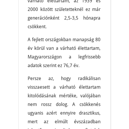
várható élettartam, az 1939 és
2000 között születetteknél ez már
generációnként 2,5-3,5 hónapra
csökkent.
A fejlett országokban manapság 80
év körül van a várható élettartam,
Magyarországon a legfrissebb
adatok szerint ez 76,7 év.
Persze az, hogy radikálisan
visszaesett a várható élettartam
kitolódásának mértéke, valójában
nem rossz dolog. A csökkenés
ugyanis azért ennyire drasztikus,
mert az elmúlt évszázadban