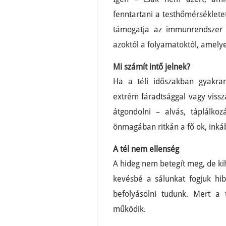
fenntartani a testhőmérsékletet
támogatja az immunrendszer 
azoktól a folyamatoktól, amely
Mi számít intő jelnek?
Ha a téli időszakban gyakran
extrém fáradtsággal vagy vissz
átgondolni – alvás, táplálko
önmagában ritkán a fő ok, inkáb
A tél nem ellenség
A hideg nem betegít meg, de ki
kevésbé a sálunkat fogjuk hib
befolyásolni tudunk. Mert a
működik.