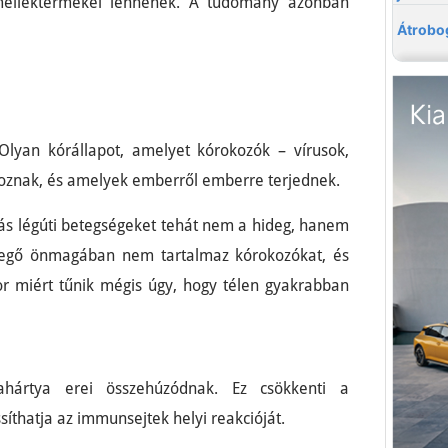
melléktermékei lennének. A tudomány azonban
 Olyan kórállapot, amelyet kórokozók – vírusok,
oznak, és amelyek emberről emberre terjednek.
ás légúti betegségeket tehát nem a hideg, hanem
levegő önmagában nem tartalmaz kórokozókat, és
r miért tűnik mégis úgy, hogy télen gyakrabban
ahártya erei összehúzódnak. Ez csökkenti a
síthatja az immunsejtek helyi reakcióját.