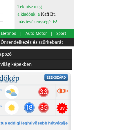
Tekintse meg
a kiadónk, a
Kafi Bt.
más tevékenységét is!
-Életmód
Autó-Motor
Sport
lkezés és szürkebarát
Európára is szabták
Az ételfut
lapozó
yvilág képekben