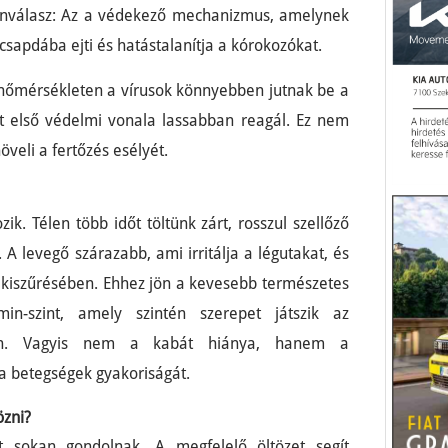
unválasz: Az a védekező mechanizmus, amelynek
csapdába ejti és hatástalanítja a kórokozókat.
 hőmérsékleten a vírusok könnyebben jutnak be a
t első védelmi vonala lassabban reagál. Ez nem
öveli a fertőzés esélyét.
k. Télen több időt töltünk zárt, rosszul szellőző
A levegő szárazabb, ami irritálja a légutakat, és
kiszűrésében. Ehhez jön a kevesebb természetes
in-szint, amely szintén szerepet játszik az
en. Vagyis nem a kabát hiánya, hanem a
a betegségek gyakoriságát.
özni?
 sokan gondolnak. A megfelelő öltözet segít