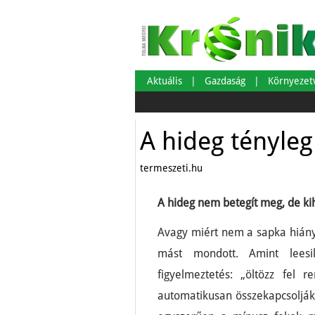
Aktuális
Gazdaság
Környeze
A hideg tényleg
termeszeti.hu
A hideg nem betegít meg, de ki
Avagy miért nem a sapka hián
mást mondott. Amint leesi
figyelmeztetés: „öltözz fel 
automatikusan összekapcsolják 