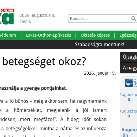
2026. augusztus 8.
László
tvédelem
Lakás-Otthon-Építkezés
Oktatás-képzés
Egészség
Szabadságra mentünk!
Önrende
Újság
 betegséget okoz?
A nag
2026. január 19.
használja a gyenge pontjainkat.
ya a fő bűnös – még akkor sem, ha nagymamánk
k a hőmérséklet, megjelenik a jól ismert
rendesen, mert megfázol”. A hideg időt sokan
a betegségekkel, mintha a nátha és az influenza