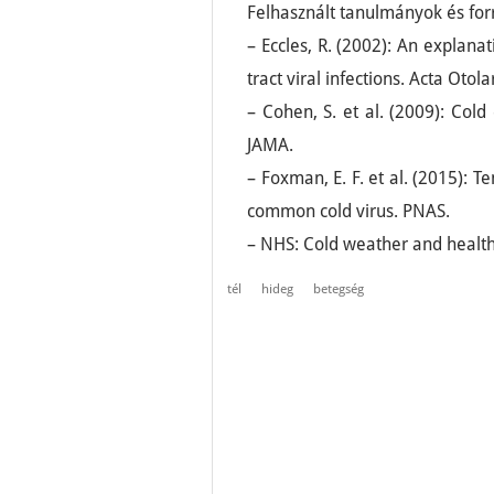
Felhasznált tanulmányok és for
– Eccles, R. (2002): An explanat
tract viral infections. Acta Otol
– Cohen, S. et al. (2009): Col
JAMA.
– Foxman, E. F. et al. (2015):
common cold virus. PNAS.
– NHS: Cold weather and health
tél
hideg
betegség