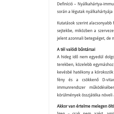
Definíció – Nyálkahártya-imm
során a légutak nyálkahártyája 
Kutatások szerint alacsonyabb
sejtekbe, miközben a szerveze
jelent azonnali betegséget, de n
A tél valódi bűntársai
A hideg idő nem egyedül dolgozi
terekben, közelebb egymáshoz. 
kevésbé hatékony a kórokozók 
fény és a csökkenő D-vitam
immunrendszer működéséb
körülmények összjátéka növeli 
Akkor van értelme melegen ölt
Igen – csak nem azért, amit