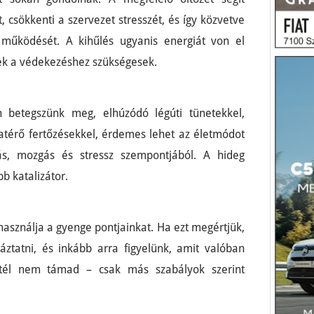
, csökkenti a szervezet stresszét, és így közvetve
működését. A kihűlés ugyanis energiát von el
ek a védekezéshez szükségesek.
 betegszünk meg, elhúzódó légúti tünetekkel,
atérő fertőzésekkel, érdemes lehet az életmódot
zás, mozgás és stressz szempontjából. A hideg
b katalizátor.
használja a gyenge pontjainkat. Ha ezt megértjük,
áztatni, és inkább arra figyelünk, amit valóban
 tél nem támad – csak más szabályok szerint