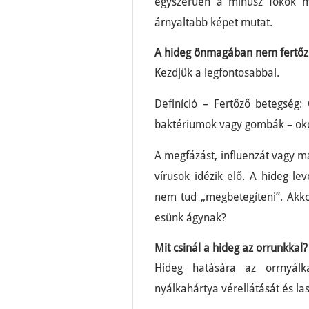
egyszerűen a mínusz fokok 
árnyaltabb képet mutat.
A hideg önmagában nem fertőz
Kezdjük a legfontosabbal.
Definíció – Fertőző betegség:
baktériumok vagy gombák – ok
A megfázást, influenzát vagy m
vírusok idézik elő. A hideg 
nem tud „megbetegíteni”. Akko
esünk ágynak?
Mit csinál a hideg az orrunkkal?
Hideg hatására az orrnyálk
nyálkahártya vérellátását és las