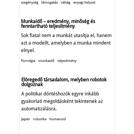
szegénység
támogatás
válság
anyagi helyzet
Munkaidő – eredmény, minőség és
fenntartható teljesítmény
Sok fiatal nem a munkát utasítja el, hanem
azt a modellt, amelyben a munka mindent
elnyel.
Norvégia
munkaidő
teljesítmény
Elöregedő társadalom, melyben robotok
dolgoznak
A politikai döntéshozók egyre inkább
gyakorlati megoldásként tekintenek az
automatizálásra.
Japán
robotika
humanoid