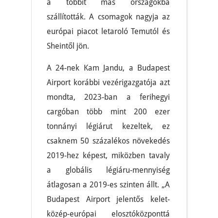
a többit más országokba
szállították. A csomagok nagyja az
európai piacot letaroló Temutól és
Sheintől jön.
A 24-nek Kam Jandu, a Budapest
Airport korábbi vezérigazgatója azt
mondta, 2023-ban a ferihegyi
cargóban több mint 200 ezer
tonnányi légiárut kezeltek, ez
csaknem 50 százalékos növekedés
2019-hez képest, miközben tavaly
a globális légiáru-mennyiség
átlagosan a 2019-es szinten állt. „A
Budapest Airport jelentős kelet-
közép-európai elosztóközponttá