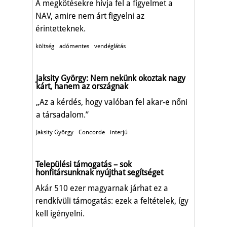
A megkötésekre hívja fel a figyelmet a
NAV, amire nem árt figyelni az
érintetteknek.
költség
adómentes
vendéglátás
Jaksity György: Nem nekünk okoztak nagy
kárt, hanem az országnak
„Az a kérdés, hogy valóban fel akar-e nőni
a társadalom.”
Jaksity György
Concorde
interjú
Települési támogatás – sok
honfitársunknak nyújthat segítséget
Akár 510 ezer magyarnak járhat ez a
rendkívüli támogatás: ezek a feltételek, így
kell igényelni.