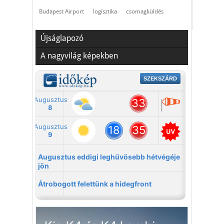
Budapest Airport
logisztika
csomagküldés
Újságlapozó
A nagyvilág képekben