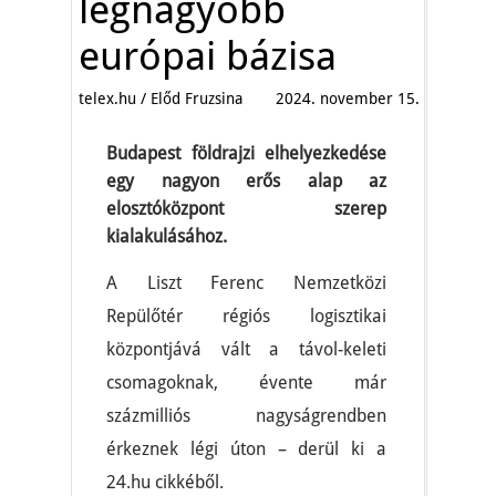
legnagyobb
európai bázisa
telex.hu / Előd Fruzsina
2024. november 15.
Budapest földrajzi elhelyezkedése
egy nagyon erős alap az
elosztóközpont szerep
kialakulásához.
A Liszt Ferenc Nemzetközi
Repülőtér régiós logisztikai
központjává vált a távol-keleti
csomagoknak, évente már
százmilliós nagyságrendben
érkeznek légi úton – derül ki a
24.hu cikkéből.