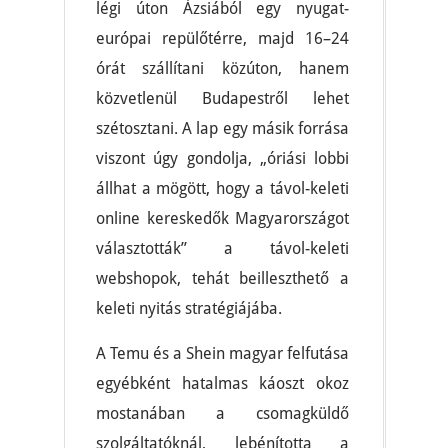
légi úton Ázsiából egy nyugat-
európai repülőtérre, majd 16–24
órát szállítani közúton, hanem
közvetlenül Budapestről lehet
szétosztani. A lap egy másik forrása
viszont úgy gondolja, „óriási lobbi
állhat a mögött, hogy a távol-keleti
online kereskedők Magyarországot
választották” a távol-keleti
webshopok, tehát beilleszthető a
keleti nyitás stratégiájába.
A Temu és a Shein magyar felfutása
egyébként hatalmas káoszt okoz
mostanában a csomagküldő
szolgáltatóknál, lebénította a