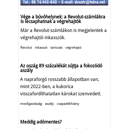
Vége a búvóhelynek: a Revolut-számlákra
is lecsaphatnak a végrehajtók
Már a Revolut-számlákon is megjelentek a
végrehajtói inkasszók.
Revolut
inkasszó
tartozás
végrehajtó
Az oszág 89 százalékát sújtja a fokozódó
aszály
A napraforgó rosszabb állapotban van,
mint 2022-ben, a kukorica
visszafordíthatatlan károkat szenvedett.
mezőgazdaság
aszály
csapadékhiány
Meddig adómentes?