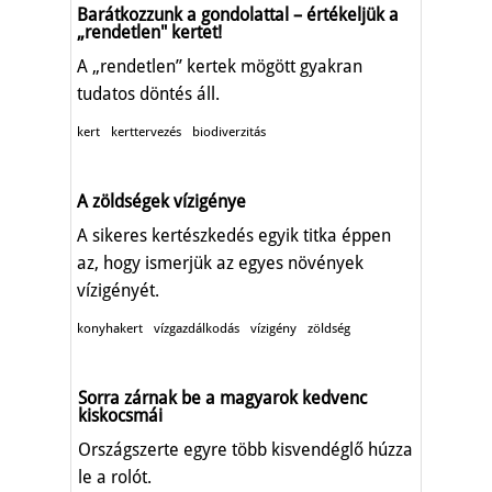
Barátkozzunk a gondolattal – értékeljük a
„rendetlen" kertet!
A „rendetlen” kertek mögött gyakran
tudatos döntés áll.
kert
kerttervezés
biodiverzitás
A zöldségek vízigénye
A sikeres kertészkedés egyik titka éppen
az, hogy ismerjük az egyes növények
vízigényét.
konyhakert
vízgazdálkodás
vízigény
zöldség
Sorra zárnak be a magyarok kedvenc
kiskocsmái
Országszerte egyre több kisvendéglő húzza
le a rolót.