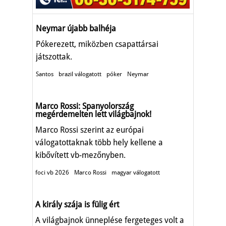
Neymar újabb balhéja
Pókerezett, miközben csapattársai
játszottak.
Santos
brazil válogatott
póker
Neymar
Marco Rossi: Spanyolország
megérdemelten lett világbajnok!
Marco Rossi szerint az európai
válogatottaknak több hely kellene a
kibővített vb-mezőnyben.
foci vb 2026
Marco Rossi
magyar válogatott
A király szája is fülig ért
A világbajnok ünneplése fergeteges volt a