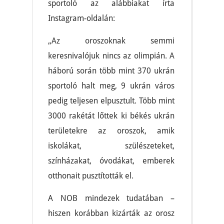
sportoló az alábbiakat írta
Instagram-oldalán:
„Az oroszoknak semmi
keresnivalójuk nincs az olimpián. A
háború során több mint 370 ukrán
sportoló halt meg, 9 ukrán város
pedig teljesen elpusztult. Több mint
3000 rakétát lőttek ki békés ukrán
területekre az oroszok, amik
iskolákat, szülészeteket,
színházakat, óvodákat, emberek
otthonait pusztították el.
A NOB mindezek tudatában –
hiszen korábban kizárták az orosz