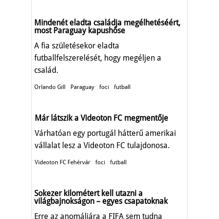
Mindenét eladta családja megélhetéséért,
most Paraguay kapushőse
A fia születésekor eladta
futballfelszerelését, hogy megéljen a
család.
Orlando Gill
Paraguay
foci
futball
Már látszik a Videoton FC megmentője
Várhatóan egy portugál hátterű amerikai
vállalat lesz a Videoton FC tulajdonosa.
Videoton FC Fehérvár
foci
futball
Sokezer kilométert kell utazni a
világbajnokságon – egyes csapatoknak
Erre az anomáliára a FIFA sem tudna