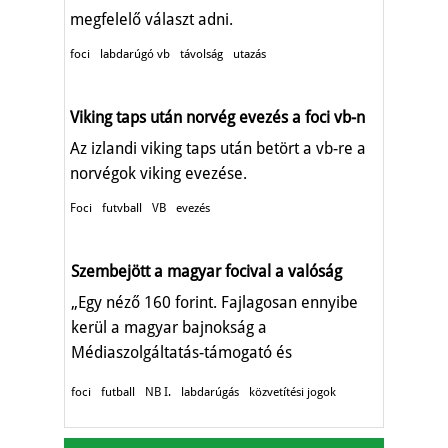
megfelelő választ adni.
foci
labdarúgó vb
távolság
utazás
Viking taps után norvég evezés a foci vb-n
Az izlandi viking taps után betört a vb-re a
norvégok viking evezése.
Foci
futvball
VB
evezés
Szembejött a magyar focival a valóság
„Egy néző 160 forint. Fajlagosan ennyibe
kerül a magyar bajnokság a
Médiaszolgáltatás-támogató és
Vagyonkezelő Alapnak."
foci
futball
NB I.
labdarúgás
közvetítési jogok