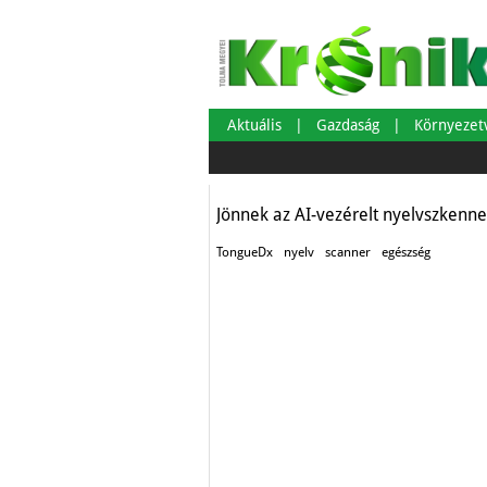
A nyelvünk többe
hinnénk
Aktuális
Gazdaság
Környeze
Egészség-életmód
Jönnek az AI-vezérelt nyelvszkenne
TongueDx
nyelv
scanner
egészség