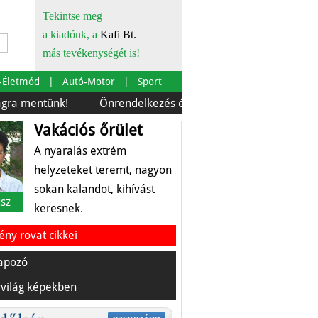
Tekintse meg
a kiadónk, a
Kafi Bt.
más tevékenységét is!
-Életmód
Autó-Motor
Sport
tünk!
Önrendelkezés és szürkebarát
Európára is sz
Vakációs őrület
A nyaralás extrém
helyzeteket teremt, nagyon
sokan kalandot, kihívást
sz
keresnek.
ny rovat cikkei
apozó
világ képekben