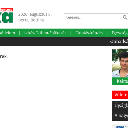
2026. augusztus 6.
t tud rólunk, mint
Berta, Bettina
tvédelem
Lakás-Otthon-Építkezés
Oktatás-képzés
Egészség
Szabadságra men
rek.
Kaktu
Vélemé
Újságl
A nagy