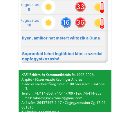
KAFI Reklám és Kommunikációs Bt.
1993-2026.
Alapító - főszerkesztő: Kapfinger András
Kiadó és szerkesztőség címe: 7100 Szekszárd, Csokonai
u. 3.
Telefon: 74/414-853, 74/511-709
⋅
Fax: 74/414-853
E-mail:
tolnamegyeikronika@gmail.com
Adószám: 26457567-2-17
⋅
Cégjegyzékszám: Cg. 17-06-
001816
© Minden jog fenntartva.