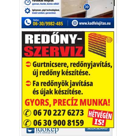
Lakás-Otthon-Építkezés
A most bemutatott kis ház előre gyártott
betonpanelekből készült.
betonpanel
készház
miniház
természet
Vakációs őrület
A nyaralás extrém
helyzeteket teremt, nagyon
sokan kalandot, kihívást
Kaktusz
keresnek.
Vélemény rovat cikkei
Újságlapozó
A nagyvilág képekben