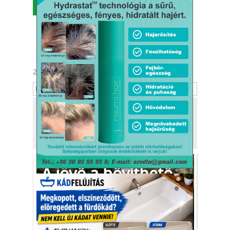
MENÜ
2026. augusztus 9.
Emőd
Tekintse meg
a kiadónk, a
Kafi Bt.
más tevékenységét is!
A jövő a bővíthető,
környezetbarát
mobilházé