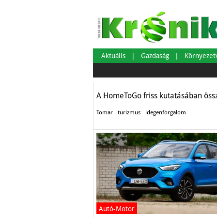
Európa kevéssé i
Aktuális
Gazdaság
Környeze
Aktuális
A HomeToGo friss kutatásában össze
Tomar
turizmus
idegenforgalom
Autó-Motor