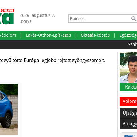
2026. augusztus 7.
Ibolya
smert legszebb városai
tvédelem
Lakás-Otthon-Építkezés
Oktatás-képzés
Egészség
Szabadságr
gyűjtötte Európa legjobb rejtett gyöngyszemeit.
Kaktu
Vélemé
Újságl
A nagy