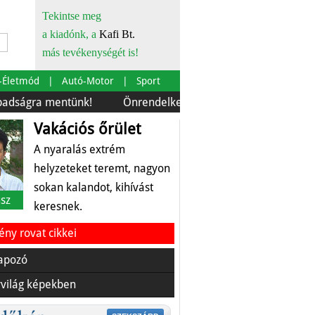
Tekintse meg
a kiadónk, a
Kafi Bt.
más tevékenységét is!
-Életmód
Autó-Motor
Sport
a mentünk!
Önrendelkezés és szürkebarát
Európára 
Vakációs őrület
A nyaralás extrém
helyzeteket teremt, nagyon
sokan kalandot, kihívást
sz
keresnek.
ny rovat cikkei
apozó
világ képekben