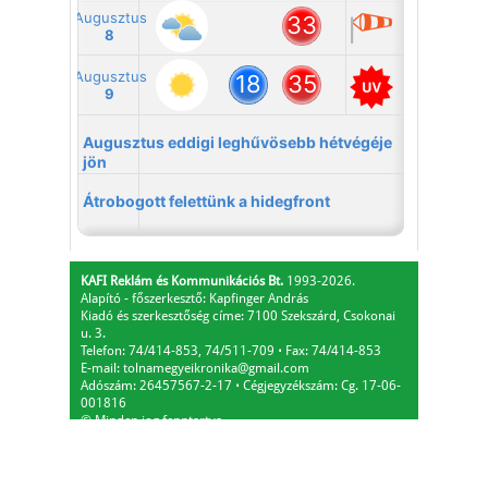
KAFI Reklám és Kommunikációs Bt.
1993-2026.
Alapító - főszerkesztő: Kapfinger András
Kiadó és szerkesztőség címe: 7100 Szekszárd, Csokonai
u. 3.
Telefon: 74/414-853, 74/511-709
⋅
Fax: 74/414-853
E-mail:
tolnamegyeikronika@gmail.com
Adószám: 26457567-2-17
⋅
Cégjegyzékszám: Cg. 17-06-
001816
© Minden jog fenntartva.