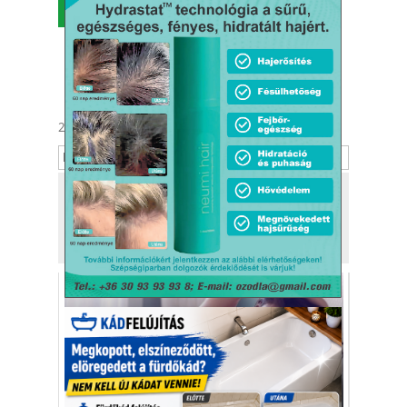
MENÜ
2026. augusztus 8.
László
Tekintse meg
a kiadónk, a
Kafi Bt.
más tevékenységét is!
Fehérneműk
királynője