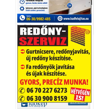
Aktuális
Irina Shayket méltán nevezhetjük az
alsóneműk szakértőjének.
Irina Shayk
topmodell
fehérnemű
Vakációs őrület
A nyaralás extrém
helyzeteket teremt, nagyon
sokan kalandot, kihívást
Kaktusz
keresnek.
Vélemény rovat cikkei
Újságlapozó
A nagyvilág képekben