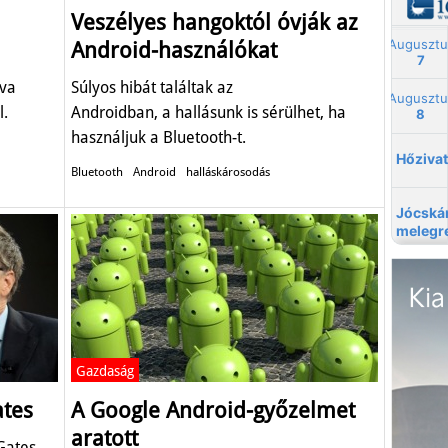
Veszélyes hangoktól óvják az
Android-használókat
lva
Súlyos hibát találtak az
l.
Androidban, a hallásunk is sérülhet, ha
használjuk a Bluetooth-t.
Bluetooth
Android
halláskárosodás
Gazdaság
ates
A Google Android-győzelmet
aratott
Gates