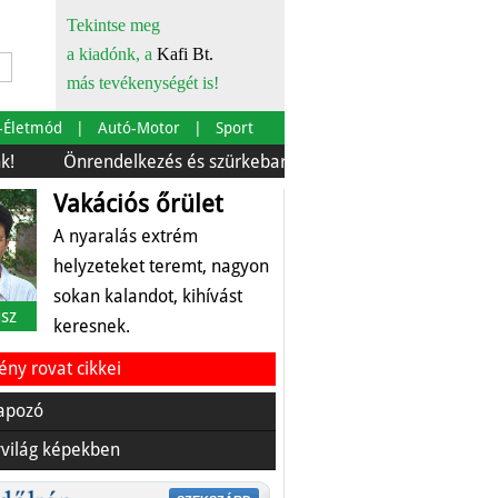
Tekintse meg
a kiadónk, a
Kafi Bt.
más tevékenységét is!
-Életmód
Autó-Motor
Sport
Önrendelkezés és szürkebarát
Európára is szabták
Az
Vakációs őrület
A nyaralás extrém
helyzeteket teremt, nagyon
sokan kalandot, kihívást
sz
keresnek.
ny rovat cikkei
apozó
világ képekben