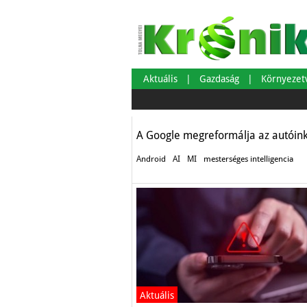
Az autósok és az 
Aktuális
Gazdaság
Környeze
Autó-Motor
A Google megreformálja az autóink k
Android
AI
MI
mesterséges intelligencia
Aktuális