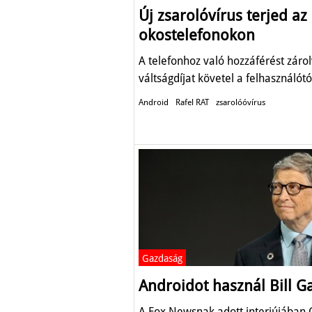
Új zsarolóvírus terjed az
okostelefonokon
A telefonhoz való hozzáférést záro
váltságdíjat követel a felhasználótó
Android
Rafel RAT
zsarolóóvírus
Gazdaság
Androidot használ Bill G
A Fox Newsnak adott interjújában 