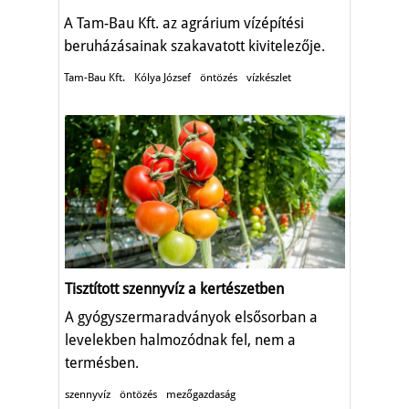
A Tam-Bau Kft. az agrárium vízépítési
beruházásainak szakavatott kivitelezője.
Tam-Bau Kft.
Kólya József
öntözés
vízkészlet
Tisztított szennyvíz a kertészetben
A gyógyszermaradványok elsősorban a
levelekben halmozódnak fel, nem a
termésben.
szennyvíz
öntözés
mezőgazdaság