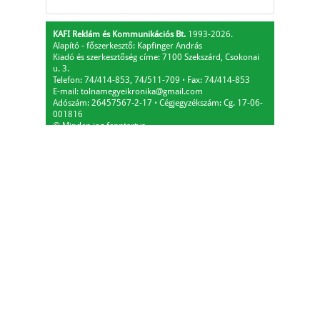
KAFI Reklám és Kommunikációs Bt.
1993-2026.
Alapító - főszerkesztő: Kapfinger András
Kiadó és szerkesztőség címe: 7100 Szekszárd, Csokonai
u. 3.
Telefon: 74/414-853, 74/511-709
⋅
Fax: 74/414-853
E-mail:
tolnamegyeikronika@gmail.com
Adószám: 26457567-2-17
⋅
Cégjegyzékszám: Cg. 17-06-
001816
© Minden jog fenntartva.