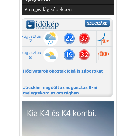
A nagyvilág képekben