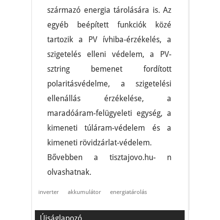
származó energia tárolására is. Az
egyéb beépített funkciók közé
tartozik a PV ívhiba-érzékelés, a
szigetelés elleni védelem, a PV-
sztring bemenet fordított
polaritásvédelme, a szigetelési
ellenállás érzékelése, a
maradóáram-felügyeleti egység, a
kimeneti túláram-védelem és a
kimeneti rövidzárlat-védelem.
Bővebben a tisztajovo.hu- n
olvashatnak.
inverter
akkumulátor
energiatárolás
Újságlapozó