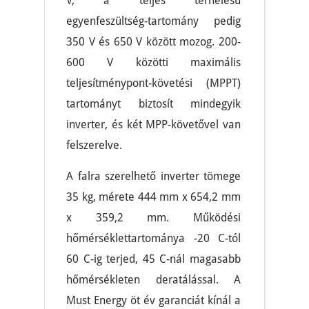
V, a teljes terhelésű
egyenfeszültség-tartomány pedig
350 V és 650 V között mozog. 200-
600 V közötti maximális
teljesítménypont-követési (MPPT)
tartományt biztosít mindegyik
inverter, és két MPP-követővel van
felszerelve.
A falra szerelhető inverter tömege
35 kg, mérete 444 mm x 654,2 mm
x 359,2 mm. Működési
hőmérséklettartománya -20 C-tól
60 C-ig terjed, 45 C-nál magasabb
hőmérsékleten deratálással. A
Must Energy öt év garanciát kínál a