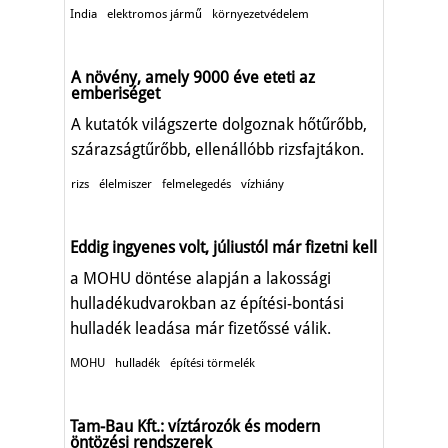
India
elektromos jármű
környezetvédelem
A növény, amely 9000 éve eteti az
emberiséget
A kutatók világszerte dolgoznak hőtűrőbb,
szárazságtűrőbb, ellenállóbb rizsfajtákon.
rizs
élelmiszer
felmelegedés
vízhiány
Eddig ingyenes volt, júliustól már fizetni kell
a MOHU döntése alapján a lakossági
hulladékudvarokban az építési-bontási
hulladék leadása már fizetőssé válik.
MOHU
hulladék
építési törmelék
Tam-Bau Kft.: víztározók és modern
öntözési rendszerek