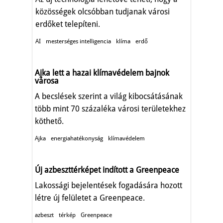
közösségek olcsóbban tudjanak városi
erdőket telepíteni.
AI
mesterséges intelligencia
klíma
erdő
Ajka lett a hazai klímavédelem bajnok
városa
A becslések szerint a világ kibocsátásának
több mint 70 százaléka városi területekhez
köthető.
Ajka
energiahatékonyság
klímavédelem
Új azbeszttérképet indított a Greenpeace
Lakossági bejelentések fogadására hozott
létre új felületet a Greenpeace.
azbeszt
térkép
Greenpeace