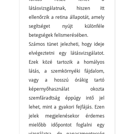
látásvizsgálatnak, hiszen itt
ellenőrzik a retina állapotát, amely
segítséget nyújt különféle
betegségek felismerésében.
Számos tünet jelezheti, hogy ideje
elvégeztetni egy látásvizsgálatot.
Ezek közé tartozik a homályos
látás, a szemkörnyéki fájdalom,
vagy a hosszú órákig tartó
képernyőhasználat okozta
szemfáradtság éppúgy intő jel
lehet, mint a gyakori fejfájás. Ezen
jelek megjelenésekor érdemes
mielőbb időpontot foglalni egy
vizsgálatra, de panaszmentesség