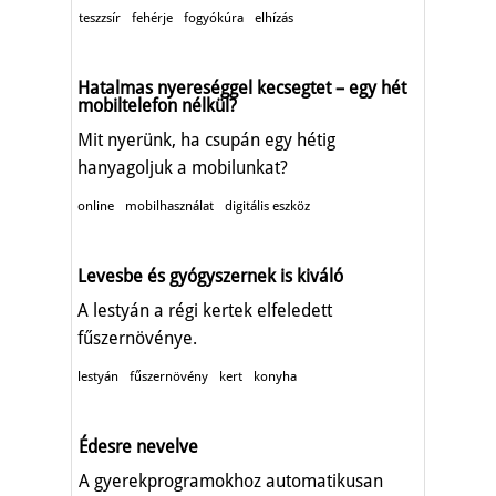
teszzsír
fehérje
fogyókúra
elhízás
Hatalmas nyereséggel kecsegtet – egy hét
mobiltelefon nélkül?
Mit nyerünk, ha csupán egy hétig
hanyagoljuk a mobilunkat?
online
mobilhasználat
digitális eszköz
Levesbe és gyógyszernek is kiváló
A lestyán a régi kertek elfeledett
fűszernövénye.
lestyán
fűszernövény
kert
konyha
Édesre nevelve
A gyerekprogramokhoz automatikusan