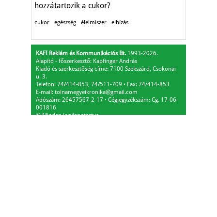
hozzátartozik a cukor?
cukor
egészség
élelmiszer
elhízás
KAFI Reklám és Kommunikációs Bt.
1993-2026.
Alapító - főszerkesztő: Kapfinger András
Kiadó és szerkesztőség címe: 7100 Szekszárd, Csokonai
u. 3.
Telefon: 74/414-853, 74/511-709
⋅
Fax: 74/414-853
E-mail:
tolnamegyeikronika@gmail.com
Adószám: 26457567-2-17
⋅
Cégjegyzékszám: Cg. 17-06-
001816
© Minden jog fenntartva.