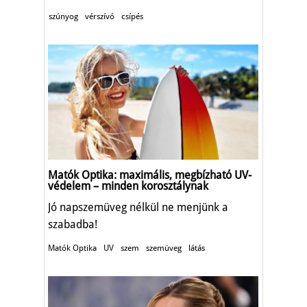
szúnyog
vérszívó
csípés
Matók Optika: maximális, megbízható UV-
védelem – minden korosztálynak
Jó napszemüveg nélkül ne menjünk a
szabadba!
Matók Optika
UV
szem
szemüveg
látás