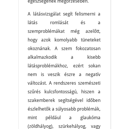
egészségének megőrzésében.
A látásvizsgálat segít felismerni a
látás romlását és a
szemproblémákat még azelőtt,
hogy azok komolyabb tüneteket
okoznának. A szem fokozatosan
alkalmazkodik a kisebb
látásproblémákhoz, ezért sokan
nem is veszik észre a negatív
változást. A rendszeres szemészeti
szűrés kulcsfontosságú, hiszen a
szakemberek segítségével időben
észlelhetők a súlyosabb problémák,
mint például a glaukóma
(zöldhályog), szürkehályog, vagy