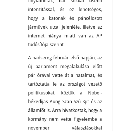
folytatódtak, bár sokkal kisebb
intenzitással, és ez lehetséges,
hogy a katonák és páncélozott
járművek utcai jelenléte, illetve az
internet hiánya miatt van az AP
tudósítója szerint.
A hadsereg február első napján, az
új parlament megalakulása előtt
pár órával vette át a hatalmat, és
tartóztatta le az országot vezető
politikusokat, köztük a Nobel-
békedíjas Aung Szan Szú Kjit és az
államfőt is. Arra hivatkoztak, hogy a
kormány nem vette figyelembe a
novemberi választásokkal