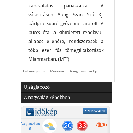
kapcsolatos panaszaikat. A
választáson Aung Szan Szú Kji
pártja elsöprő győzelmet aratott. A
puccs óta, a kihirdetett rendkívüli
állapot ellenére, rendszeresek a
több ezer fős tömegtiltakozások
Mianmarban. (MTI)
katonai puccs
Mianmar
Aung Szan Szú Kji
Újságlapozó
A nagyvilág képekben