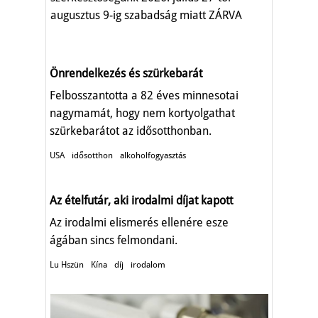
augusztus 9-ig szabadság miatt ZÁRVA
TART.
Önrendelkezés és szürkebarát
Felbosszantotta a 82 éves minnesotai
nagymamát, hogy nem kortyolgathat
szürkebarátot az idősotthonban.
USA
idősotthon
alkoholfogyasztás
Az ételfutár, aki irodalmi díjat kapott
Az irodalmi elismerés ellenére esze
ágában sincs felmondani.
Lu Hszün
Kína
díj
irodalom