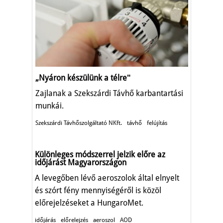
„Nyáron készülünk a télreʺ
Zajlanak a Szekszárdi Távhő karbantartási
munkái.
Szekszárdi Távhőszolgáltató NKft.
távhő
felújítás
Különleges módszerrel jelzik előre az
időjárást Magyarországon
A levegőben lévő aeroszolok által elnyelt
és szórt fény mennyiségéről is közöl
előrejelzéseket a HungaroMet.
időjárás
előrelejzés
aeroszol
AOD