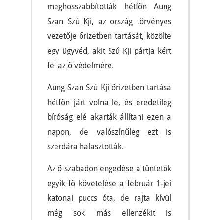
meghosszabbították hétfőn Aung
Szan Szú Kji, az ország törvényes
vezetője őrizetben tartását, közölte
egy ügyvéd, akit Szú Kji pártja kért
fel az ő védelmére.
Aung Szan Szú Kji őrizetben tartása
hétfőn járt volna le, és eredetileg
bíróság elé akarták állítani ezen a
napon, de valószínűleg ezt is
szerdára halasztották.
Az ő szabadon engedése a tüntetők
egyik fő követelése a február 1-jei
katonai puccs óta, de rajta kívül
még sok más ellenzékit is