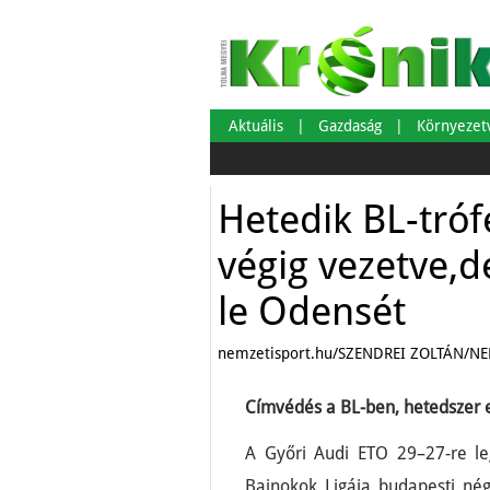
Aktuális
Gazdaság
Környeze
Hetedik BL-tróf
végig vezetve,d
le Odensét
nemzetisport.hu/SZENDREI ZOLTÁN/N
Címvédés a BL-ben, hetedszer 
A Győri Audi ETO 29–27-re le
Bajnokok Ligája budapesti né