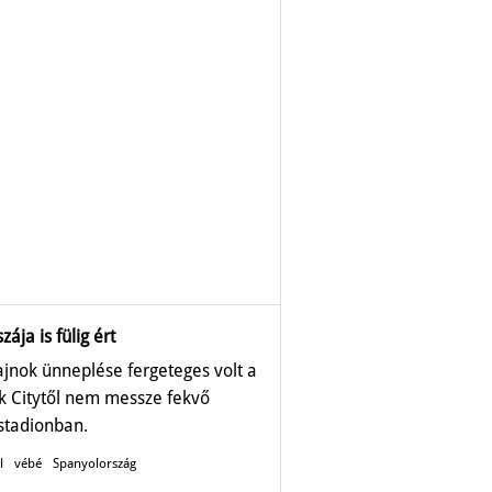
szája is fülig ért
ajnok ünneplése fergeteges volt a
k Citytől nem messze fekvő
stadionban.
l
vébé
Spanyolország