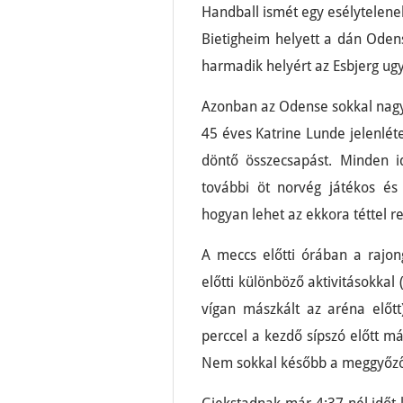
Handball ismét egy esélytelenebb
Bietigheim helyett a dán Odens
harmadik helyért az Esbjerg ug
Azonban az Odense sokkal nagyo
45 éves Katrine Lunde jelenlét
döntő összecsapást. Minden i
további öt norvég játékos és
hogyan lehet az ekkora téttel 
A meccs előtti órában a raj
előtti különböző aktivitásokkal 
vígan mászkált az aréna előtt)
perccel a kezdő sípszó előtt m
Nem sokkal később a meggyőző 