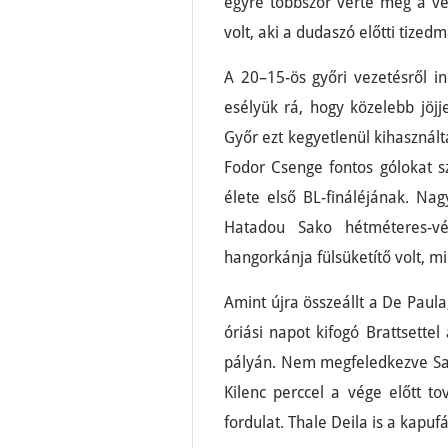
egyre többször verte meg a ve
volt, aki a dudaszó előtti tize
A 20–15-ös győri vezetésről 
esélyük rá, hogy közelebb jöjj
Győr ezt kegyetlenül kihasznált
Fodor Csenge fontos gólokat 
élete első BL-fináléjának. Na
Hatadou Sako hétméteres-vé
hangorkánja fülsüketítő volt, m
Amint újra összeállt a De Paula
óriási napot kifogó Brattsettel
pályán. Nem megfeledkezve Sakó
Kilenc perccel a vége előtt t
fordulat. Thale Deila is a kapufá