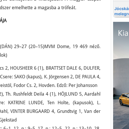
dszer emelhette a magasba a trófeát.
ÁJA
(DÁN) 29–27 (20–15)MVM Dome, 19 469 néző.
lok)
ács 2, HOUSHEER 6 (1), BRATTSET DALE 6, DULFER,
sere: SAKO (kapus), K. Jörgensen 2, DE PAULA 4,
reistöl, Fodor Cs. 2, Hovden. Edző: Per Johansson
), Th. Rushfeldt Deila 4 (1), HÖJLUND 5, Aardahl
ere: KATRINE LUNDE, Ten Holte, (kapusok), L.
 Dahl, VINTER BURGAARD 4, Grundtvig 1, Van der
 Gjekstad
6–1. 12. p.: 9–5. 17. p.: 12–5. 22. p.: 13–10. 28.