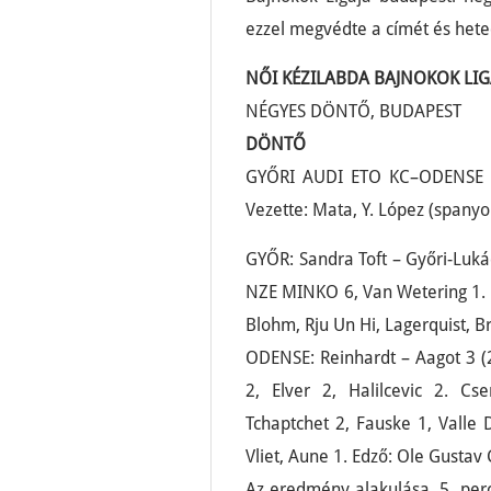
ezzel megvédte a címét és hete
NŐI KÉZILABDA BAJNOKOK LIG
NÉGYES DÖNTŐ, BUDAPEST
DÖNTŐ
GYŐRI AUDI ETO KC–ODENSE 
Vezette: Mata, Y. López (spanyo
GYŐR: Sandra Toft – Győri-Luk
NZE MINKO 6, Van Wetering 1. C
Blohm, Rju Un Hi, Lagerquist, B
ODENSE: Reinhardt – Aagot 3 (2
2, Elver 2, Halilcevic 2. Cs
Tchaptchet 2, Fauske 1, Valle
Vliet, Aune 1. Edző: Ole Gustav
Az eredmény alakulása. 5. perc: 