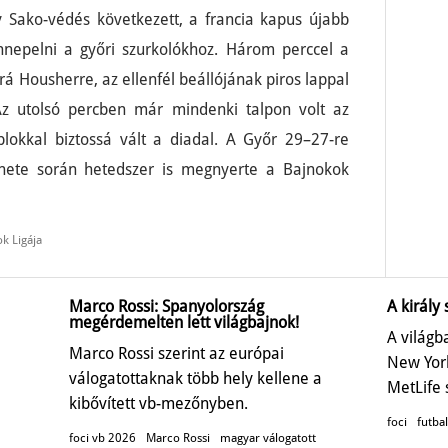
y Sako-védés következett, a francia kapus újabb
nepelni a győri szurkolókhoz. Három perccel a
rá Housherre, az ellenfél beállójának piros lappal
 Az utolsó percben már mindenki talpon volt az
lokkal biztossá vált a diadal. A Győr 29–27-re
énete során hetedszer is megnyerte a Bajnokok
k Ligája
Marco Rossi: Spanyolország
A király 
megérdemelten lett világbajnok!
A világb
Marco Rossi szerint az európai
New Yor
válogatottaknak több hely kellene a
MetLife 
kibővített vb-mezőnyben.
foci
futbal
foci vb 2026
Marco Rossi
magyar válogatott