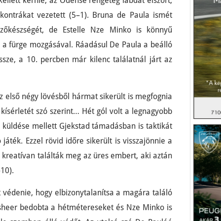
ellett kérnie, az Odense rengeteg labdát elszórt,
kontrákat vezetett (5–1). Bruna de Paula ismét
elezőkészségét, de Estelle Nze Minko is könnyű
k a fürge mozgásával. Ráadásul De Paula a beálló
 össze, a 10. percben már kilenc találatnál járt az
z első négy lövésből hármat sikerült is megfognia
 kísérletét szó szerint… Hét gól volt a legnagyobb
 küldése mellett Gjekstad támadásban is taktikát
 játék. Ezzel rövid időre sikerült is visszajönnie a
 kreatívan találták meg az üres embert, aki aztán
–10).
t védenie, hogy elbizonytalanítsa a magára találó
heer bedobta a hétmétereseket és Nze Minko is