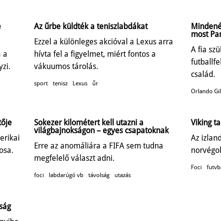
e
Az űrbe küldték a teniszlabdákat
Mindenét
most Pa
Ezzel a különleges akcióval a Lexus arra
A fia sz
a a
hívta fel a figyelmet, miért fontos a
futballf
zi.
vákuumos tárolás.
család.
sport
tenisz
Lexus
űr
Orlando Gil
tője
Sokezer kilométert kell utazni a
Viking t
világbajnokságon – egyes csapatoknak
erikai
Az izland
Erre az anomáliára a FIFA sem tudna
osa.
norvégok
megfelelő választ adni.
Foci
futvb
foci
labdarúgó vb
távolság
utazás
óság