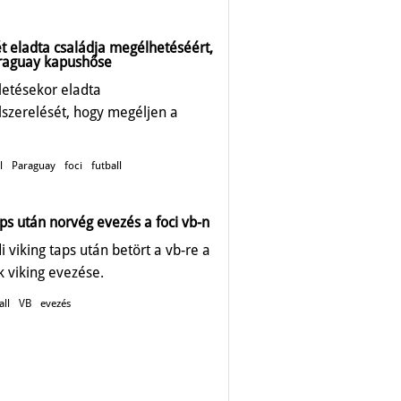
 eladta családja megélhetéséért,
raguay kapushőse
ületésekor eladta
elszerelését, hogy megéljen a
l
Paraguay
foci
futball
aps után norvég evezés a foci vb-n
i viking taps után betört a vb-re a
 viking evezése.
all
VB
evezés