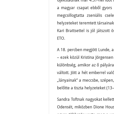
Gjekstadnak már 4:37-nél időt k
a magyar csapat ebből gyors 
megcsillogtatta zseniális cs
helyzeteket teremtett társaina
Kari Brattsettel is jól játszott
ETO.
A 18. percben megjött Lunde, a
– ezek közül Kristina Jörgensen
különbség, amikor az ő pályára
váltott. Jött a hét emberrel való
„lányainak” a meccsbe, szépen,
belőtte a tiszta helyzeteket (13
Sandra Toftnak nagyokat kellet
Odensét, miközben Dione Hous