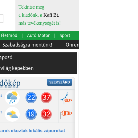
Tekintse meg
a kiadónk, a
Kafi Bt.
más tevékenységét is!
-Életmód
Autó-Motor
Sport
dságra mentünk!
Önrendelkezés és szürkebarát
Eur
lapozó
yvilág képekben