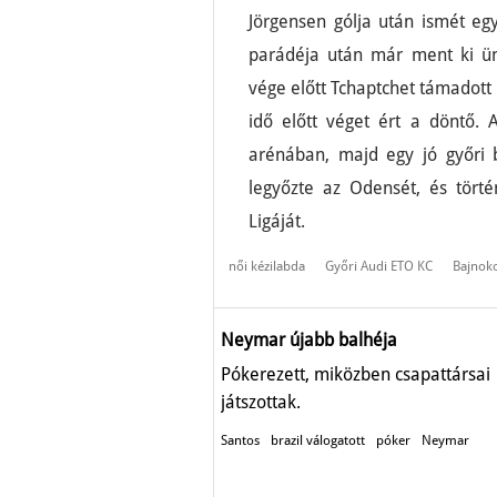
Jörgensen gólja után ismét eg
parádéja után már ment ki ün
vége előtt Tchaptchet támadott 
idő előtt véget ért a döntő.
arénában, majd egy jó győri b
legyőzte az Odensét, és tört
Ligáját.
női kézilabda
Győri Audi ETO KC
Bajnoko
Neymar újabb balhéja
Pókerezett, miközben csapattársai
játszottak.
Santos
brazil válogatott
póker
Neymar