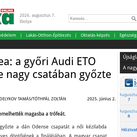
2026. augusztus 7.
Ibolya
tvédelem
Lakás-Otthon-Építkezés
Oktatás-képzés
Egészség
Szaba
Újság
ea: a győri Audi ETO
A nag
e nagy csatában győzte
EDELYKOV TAMÁS/TÓTHPÁL ZOLTÁN
2025. június 2.
emelhették magasba a trófeát.
győzte a dán Odense csapatát a női kézilabda
gyes döntőjének a fináléjában. A magyar csapat