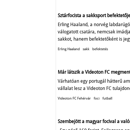
Sztárfocista a sakksport befektetőj
Erling Haaland, a norvég labdarúgó
válogatott csatára, nemcsak imádj
sakkot, hanem befektetőként is jegy
Erling Haaland
sakk
befektetés
Már látszik a Videoton FC megmen
Várhatóan egy portugál hátterű am
vállalat lesz a Videoton FC tulajdon
Videoton FC Fehérvár
foci
futball
Szembejött a magyar focival a val