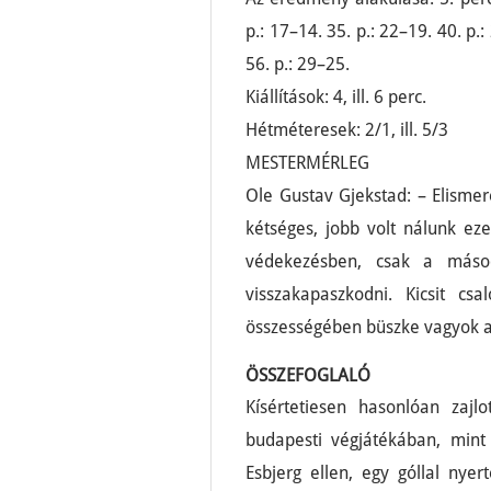
p.: 17–14. 35. p.: 22–19. 40. p.:
56. p.: 29–25.
Kiállítások: 4, ill. 6 perc.
Hétméteresek: 2/1, ill. 5/3
MESTERMÉRLEG
Ole Gustav Gjekstad: – Elism
kétséges, jobb volt nálunk eze
védekezésben, csak a máso
visszakapaszkodni. Kicsit cs
összességében büszke vagyok a 
ÖSSZEFOGLALÓ
Kísértetiesen hasonlóan zaj
budapesti végjátékában, mint
Esbjerg ellen, egy góllal nye