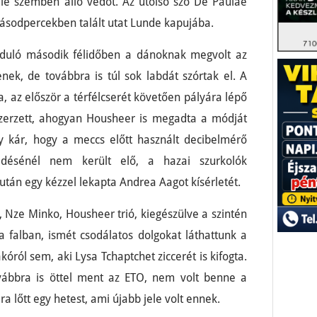
le szemben álló védőt. Az utolsó szó De Pauláé
dmásodpercekben talált utat Lunde kapujába.
induló második félidőben a dánoknak megvolt az
enek, de továbbra is túl sok labdát szórtak el. A
a, az először a térfélcserét követően pályára lépő
szerzett, ahogyan Housheer is megadta a módját
gy kár, hogy a meccs előtt használt decibelmérő
désénél nem került elő, a hazai szurkolók
iután egy kézzel lekapta Andrea Aagot kísérletét.
, Nze Minko, Housheer trió, kiegészülve a szintén
 a falban, ismét csodálatos dolgokat láthattunk a
ról sem, aki Lysa Tchaptchet ziccerét is kifogta.
ovábbra is öttel ment az ETO, nem volt benne a
ra lőtt egy hetest, ami újabb jele volt ennek.