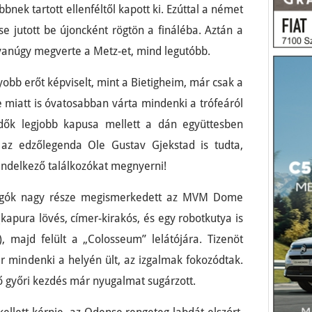
nek tartott ellenféltől kapott ki. Ezúttal a német
e jutott be újoncként rögtön a fináléba. Aztán a
yanúgy megverte a Metz-et, mind legutóbb.
bb erőt képviselt, mint a Bietigheim, már csak a
e miatt is óvatosabban várta mindenki a trófeáról
dők legjobb kapusa mellett a dán együttesben
 az edzőlegenda Ole Gustav Gjekstad is tudta,
rendelkező találkozókat megnyerni!
ongók nagy része megismerkedett az MVM Dome
(kapura lövés, címer-kirakós, és egy robotkutya is
, majd felült a „Colosseum” lelátójára. Tizenöt
ár mindenki a helyén ült, az izgalmak fokozódtak.
győri kezdés már nyugalmat sugárzott.