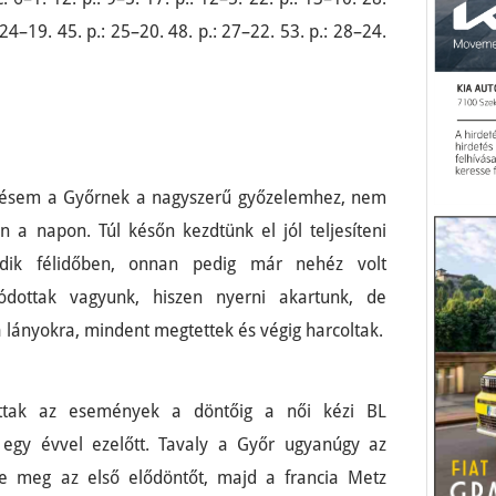
 24–19. 45. p.: 25–20. 48. p.: 27–22. 53. p.: 28–24.
erésem a Győrnek a nagyszerű győzelemhez, nem
n a napon. Túl későn kezdtünk el jól teljesíteni
dik félidőben, onnan pedig már nehéz volt
alódottak vagyunk, hiszen nyerni akartunk, de
lányokra, mindent megtettek és végig harcoltak.
lottak az események a döntőig a női kézi BL
 egy évvel ezelőtt. Tavaly a Győr ugyanúgy az
rte meg az első elődöntőt, majd a francia Metz