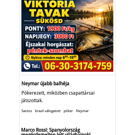
Neymar újabb balhéja
Pókerezett, miközben csapattársai
játszottak.
Santos
brazil válogatott
póker
Neymar
Marco Rossi: Spanyolország
megérdemelten lett világbajnok!