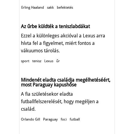
Erling Haaland
sakk
befektetés
Az űrbe küldték a teniszlabdákat
Ezzel a különleges akcióval a Lexus arra
hívta fel a figyelmet, miért fontos a
vákuumos tárolás.
sport
tenisz
Lexus
űr
Mindenét eladta családja megélhetéséért,
most Paraguay kapushőse
A fia születésekor eladta
futballfelszerelését, hogy megéljen a
család.
Orlando Gill
Paraguay
foci
futball