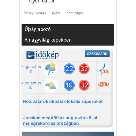
Gyuri bácsit!”
Mezey György
gyász
labdarúgás
Újságlapozó
A nagyvilág képekben