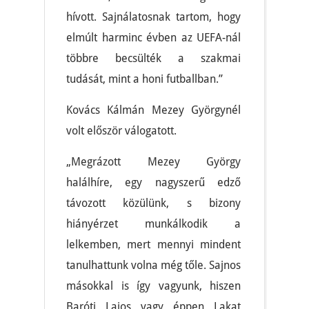
hívott. Sajnálatosnak tartom, hogy
elmúlt harminc évben az UEFA-nál
többre becsülték a szakmai
tudását, mint a honi futballban.”
Kovács Kálmán Mezey Györgynél
volt először válogatott.
„Megrázott Mezey György
halálhíre, egy nagyszerű edző
távozott közülünk, s bizony
hiányérzet munkálkodik a
lelkemben, mert mennyi mindent
tanulhattunk volna még tőle. Sajnos
másokkal is így vagyunk, hiszen
Baróti Lajos vagy éppen Lakat