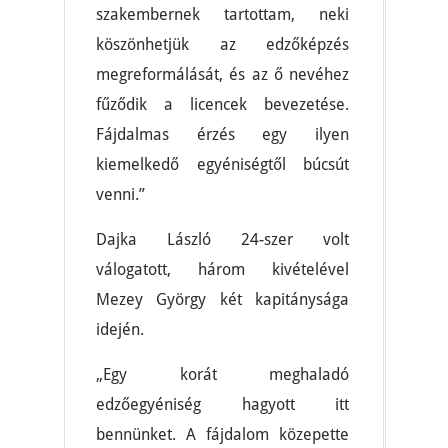
szakembernek tartottam, neki
köszönhetjük az edzőképzés
megreformálását, és az ő nevéhez
fűződik a licencek bevezetése.
Fájdalmas érzés egy ilyen
kiemelkedő egyéniségtől búcsút
venni.”
Dajka László 24-szer volt
válogatott, három kivételével
Mezey György két kapitánysága
idején.
„Egy korát meghaladó
edzőegyéniség hagyott itt
bennünket. A fájdalom közepette