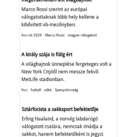
Marco Rossi szerint az európai
válogatottaknak több hely kellene a
kibővített vb-mezőnyben.
foci vb 2026
Marco Rossi
magyar válogatott
A király szája is fülig ért
A világbajnok ünneplése fergeteges volt a
New York Citytől nem messze fekvő
MetLife stadionban.
foci
futball
vébé
Spanyolország
Sztárfocista a sakksport befektetője
Erling Haaland, a norvég labdarúgó
válogatott csatára, nemcsak imádja a
sakkot, hanem befektetőként is jegyzi.