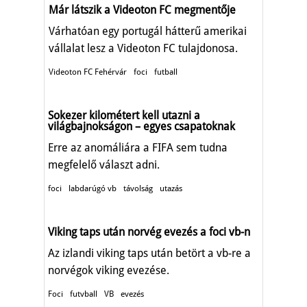
Már látszik a Videoton FC megmentője
Várhatóan egy portugál hátterű amerikai
vállalat lesz a Videoton FC tulajdonosa.
Videoton FC Fehérvár
foci
futball
Sokezer kilométert kell utazni a
világbajnokságon – egyes csapatoknak
Erre az anomáliára a FIFA sem tudna
megfelelő választ adni.
foci
labdarúgó vb
távolság
utazás
Viking taps után norvég evezés a foci vb-n
Az izlandi viking taps után betört a vb-re a
norvégok viking evezése.
Foci
futvball
VB
evezés