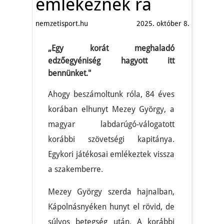
emlékeznek rá
nemzetisport.hu
2025. október 8.
„Egy korát meghaladó
edzőegyéniség hagyott itt
bennünket."
Ahogy beszámoltunk róla, 84 éves
korában elhunyt Mezey György, a
magyar labdarúgó-válogatott
korábbi szövetségi kapitánya.
Egykori játékosai emlékeztek vissza
a szakemberre.
Mezey György szerda hajnalban,
Kápolnásnyéken hunyt el rövid, de
súlyos betegség után. A korábbi