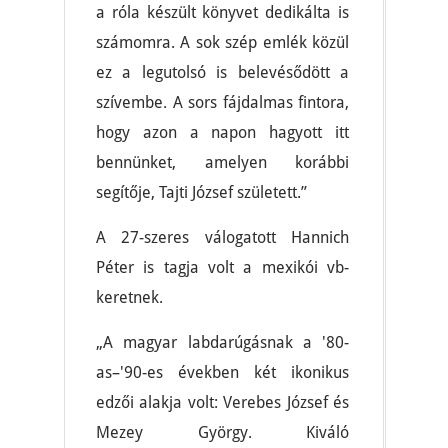
a róla készült könyvet dedikálta is
számomra. A sok szép emlék közül
ez a legutolsó is belevésődött a
szívembe. A sors fájdalmas fintora,
hogy azon a napon hagyott itt
bennünket, amelyen korábbi
segítője, Tajti József született.”
A 27-szeres válogatott Hannich
Péter is tagja volt a mexikói vb-
keretnek.
„A magyar labdarúgásnak a '80-
as–'90-es években két ikonikus
edzői alakja volt: Verebes József és
Mezey György. Kiváló