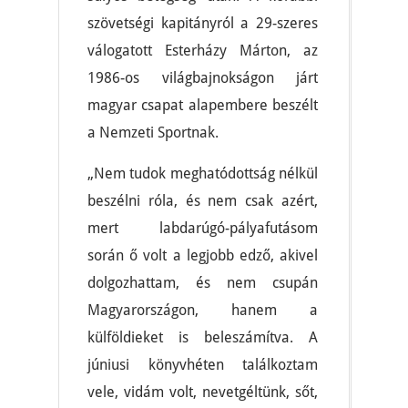
szövetségi kapitányról a 29-szeres
válogatott Esterházy Márton, az
1986-os világbajnokságon járt
magyar csapat alapembere beszélt
a Nemzeti Sportnak.
„Nem tudok meghatódottság nélkül
beszélni róla, és nem csak azért,
mert labdarúgó-pályafutásom
során ő volt a legjobb edző, akivel
dolgozhattam, és nem csupán
Magyarországon, hanem a
külföldieket is beleszámítva. A
júniusi könyvhéten találkoztam
vele, vidám volt, nevetgéltünk, sőt,