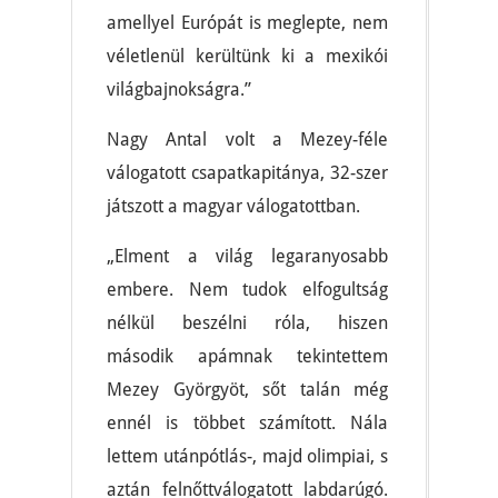
amellyel Európát is meglepte, nem
véletlenül kerültünk ki a mexikói
világbajnokságra.”
Nagy Antal volt a Mezey-féle
válogatott csapatkapitánya, 32-szer
játszott a magyar válogatottban.
„Elment a világ legaranyosabb
embere. Nem tudok elfogultság
nélkül beszélni róla, hiszen
második apámnak tekintettem
Mezey Györgyöt, sőt talán még
ennél is többet számított. Nála
lettem utánpótlás-, majd olimpiai, s
aztán felnőttválogatott labdarúgó.