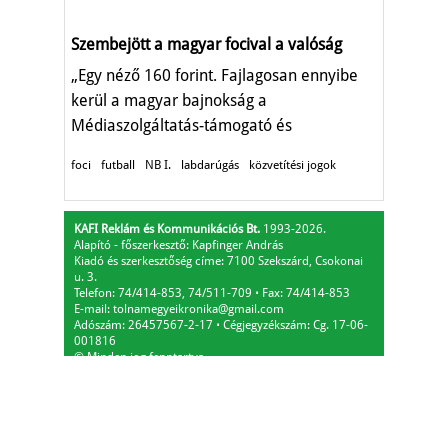
Szembejött a magyar focival a valóság
„Egy néző 160 forint. Fajlagosan ennyibe
kerül a magyar bajnokság a
Médiaszolgáltatás-támogató és
Vagyonkezelő Alapnak."
foci
futball
NB I.
labdarúgás
közvetítési jogok
KAFI Reklám és Kommunikációs Bt.
1993-2026.
Alapító - főszerkesztő: Kapfinger András
Kiadó és szerkesztőség címe: 7100 Szekszárd, Csokonai
u. 3.
Telefon: 74/414-853, 74/511-709
⋅
Fax: 74/414-853
E-mail:
tolnamegyeikronika@gmail.com
Adószám: 26457567-2-17
⋅
Cégjegyzékszám: Cg. 17-06-
001816
© Minden jog fenntartva.