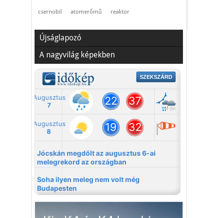
csernobil
atomerőmű
reaktor
Újságlapozó
A nagyvilág képekben