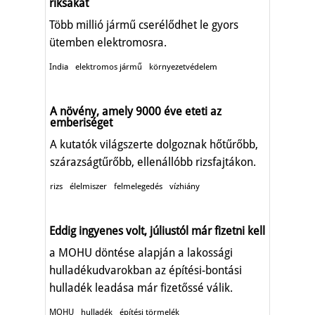
riksákat
Több millió jármű cserélődhet le gyors
ütemben elektromosra.
India
elektromos jármű
környezetvédelem
A növény, amely 9000 éve eteti az
emberiséget
A kutatók világszerte dolgoznak hőtűrőbb,
szárazságtűrőbb, ellenállóbb rizsfajtákon.
rizs
élelmiszer
felmelegedés
vízhiány
Eddig ingyenes volt, júliustól már fizetni kell
a MOHU döntése alapján a lakossági
hulladékudvarokban az építési-bontási
hulladék leadása már fizetőssé válik.
MOHU
hulladék
építési törmelék