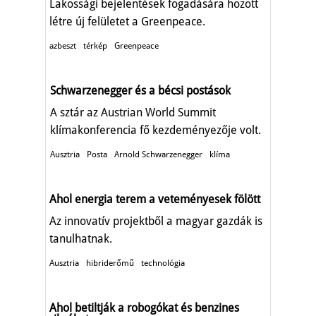
Lakossági bejelentések fogadására hozott
létre új felületet a Greenpeace.
azbeszt
térkép
Greenpeace
Schwarzenegger és a bécsi postások
A sztár az Austrian World Summit
klímakonferencia fő kezdeményezője volt.
Ausztria
Posta
Arnold Schwarzenegger
klíma
Ahol energia terem a veteményesek fölött
Az innovatív projektből a magyar gazdák is
tanulhatnak.
Ausztria
hibriderőmű
technológia
Ahol betiltják a robogókat és benzines