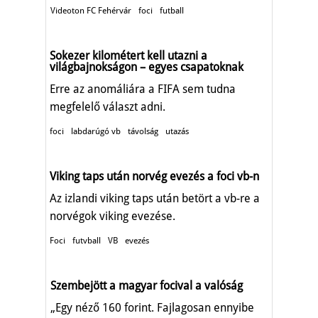
Videoton FC Fehérvár
foci
futball
Sokezer kilométert kell utazni a
világbajnokságon – egyes csapatoknak
Erre az anomáliára a FIFA sem tudna
megfelelő választ adni.
foci
labdarúgó vb
távolság
utazás
Viking taps után norvég evezés a foci vb-n
Az izlandi viking taps után betört a vb-re a
norvégok viking evezése.
Foci
futvball
VB
evezés
Szembejött a magyar focival a valóság
„Egy néző 160 forint. Fajlagosan ennyibe