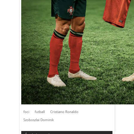
foci
futball
Cristiano Ronaldo
Szoboszlai Dominik