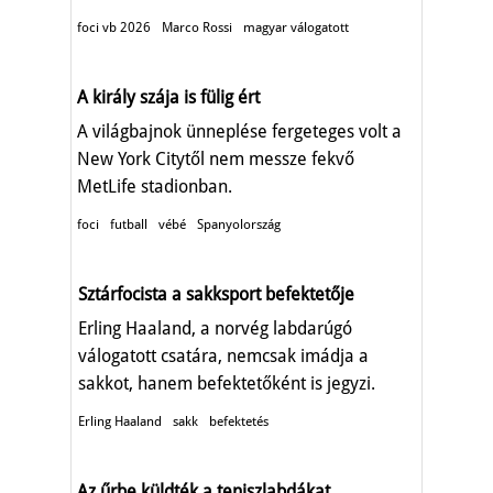
foci vb 2026
Marco Rossi
magyar válogatott
A király szája is fülig ért
A világbajnok ünneplése fergeteges volt a
New York Citytől nem messze fekvő
MetLife stadionban.
foci
futball
vébé
Spanyolország
Sztárfocista a sakksport befektetője
Erling Haaland, a norvég labdarúgó
válogatott csatára, nemcsak imádja a
sakkot, hanem befektetőként is jegyzi.
Erling Haaland
sakk
befektetés
Az űrbe küldték a teniszlabdákat