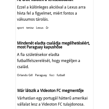
Ezzel a különleges akcióval a Lexus arra
hívta fel a figyelmet, miért fontos a
vákuumos tárolás.
sport
tenisz
Lexus
űr
Mindenét eladta családja megélhetéséért,
most Paraguay kapushőse
A fia születésekor eladta
futballfelszerelését, hogy megéljen a
család.
Orlando Gill
Paraguay
foci
futball
Már látszik a Videoton FC megmentője
Várhatóan egy portugál hátterű amerikai
vállalat lesz a Videoton FC tulajdonosa.