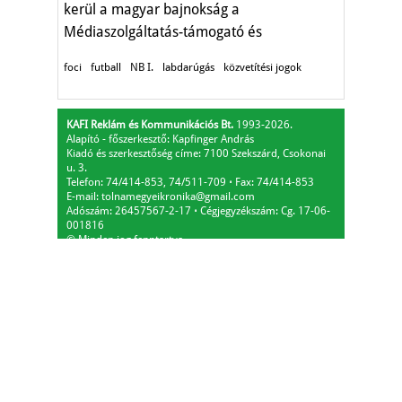
kerül a magyar bajnokság a
Médiaszolgáltatás-támogató és
Vagyonkezelő Alapnak."
foci
futball
NB I.
labdarúgás
közvetítési jogok
KAFI Reklám és Kommunikációs Bt.
1993-2026.
Alapító - főszerkesztő: Kapfinger András
Kiadó és szerkesztőség címe: 7100 Szekszárd, Csokonai
u. 3.
Telefon: 74/414-853, 74/511-709
⋅
Fax: 74/414-853
E-mail:
tolnamegyeikronika@gmail.com
Adószám: 26457567-2-17
⋅
Cégjegyzékszám: Cg. 17-06-
001816
© Minden jog fenntartva.