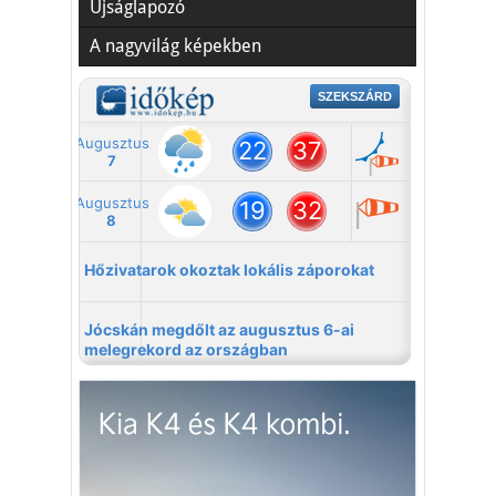
Újságlapozó
A nagyvilág képekben