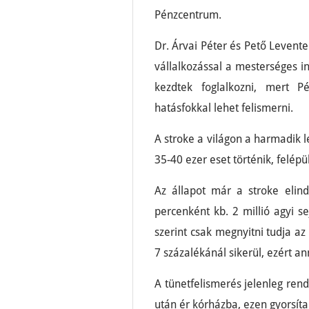
Pénzcentrum.
Dr. Árvai Péter és Pető Levent
vállalkozással a mesterséges int
kezdtek foglalkozni, mert Pé
hatásfokkal lehet felismerni.
A stroke a világon a harmadik 
35-40 ezer eset történik, felépül
Az állapot már a stroke elind
percenként kb. 2 millió agyi se
szerint csak megnyitni tudja a
7 százalékánál sikerül, ezért an
A tünetfelismerés jelenleg rend
után ér kórházba, ezen gyorsít