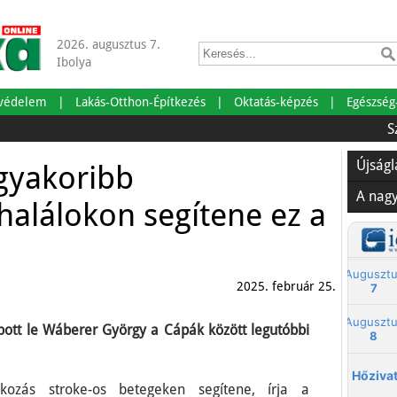
2026. augusztus 7.
Ibolya
tvédelem
Lakás-Otthon-Építkezés
Oktatás-képzés
Egészség
Szabads
Újság
gyakoribb
A nag
halálokon segítene ez a
2025. február 25.
pott le Wáberer György a Cápák között legutóbbi
ozás stroke-os betegeken segítene, írja a