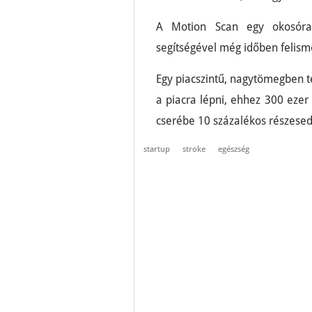
A Motion Scan egy okosóra-
segítségével még időben felisme
Egy piacszintű, nagytömegben te
a piacra lépni, ehhez 300 ezer 
cserébe 10 százalékos részesedé
startup
stroke
egészség