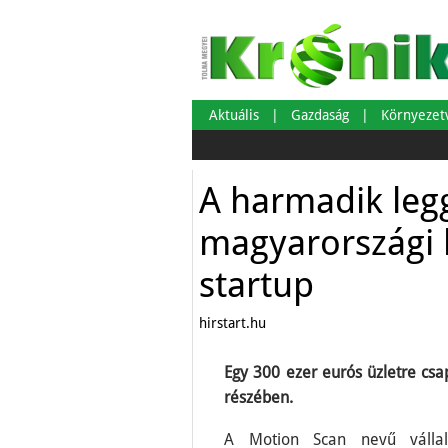
Aktuális
Gazdaság
Környeze
A harmadik leg
magyarországi 
startup
hirstart.hu
Egy 300 ezer eurós üzletre csa
részében.
A Motion Scan nevű vállalk