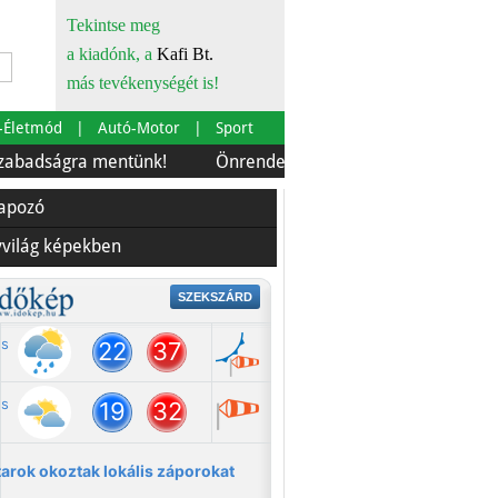
Tekintse meg
a kiadónk, a
Kafi Bt.
más tevékenységét is!
-Életmód
Autó-Motor
Sport
ágra mentünk!
Önrendelkezés és szürkebarát
Európ
lapozó
yvilág képekben