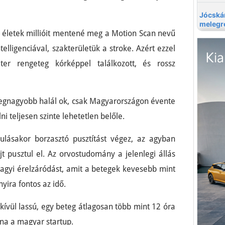
e életek millióit mentené meg a Motion Scan nevű
elligenciával, szakterületük a stroke. Azért ezzel
ter rengeteg kórképpel találkozott, és rossz
legnagyobb halál ok, csak Magyarországon évente
ni teljesen szinte lehetetlen belőle.
ulásakor borzasztó pusztítást végez, az agyban
jt pusztul el. Az orvostudomány a jelenlegi állás
z agyi érelzáródást, amit a betegek kevesebb mint
nyira fontos az idő.
kívül lassú, egy beteg átlagosan több mint 12 óra
ana a magyar startup.