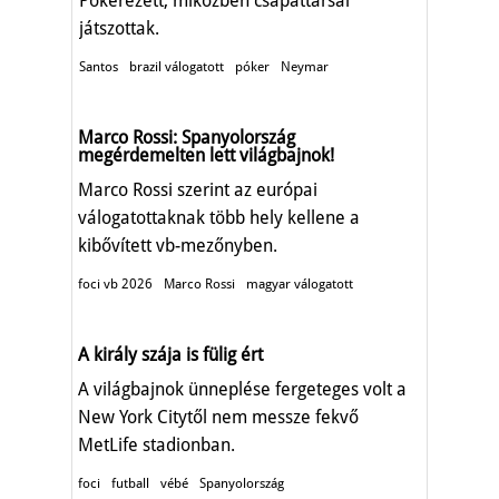
Pókerezett, miközben csapattársai
játszottak.
Santos
brazil válogatott
póker
Neymar
Marco Rossi: Spanyolország
megérdemelten lett világbajnok!
Marco Rossi szerint az európai
válogatottaknak több hely kellene a
kibővített vb-mezőnyben.
foci vb 2026
Marco Rossi
magyar válogatott
A király szája is fülig ért
A világbajnok ünneplése fergeteges volt a
New York Citytől nem messze fekvő
MetLife stadionban.
foci
futball
vébé
Spanyolország