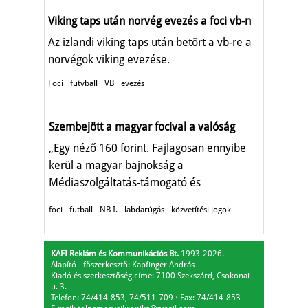
Viking taps után norvég evezés a foci vb-n
Az izlandi viking taps után betört a vb-re a
norvégok viking evezése.
Foci
futvball
VB
evezés
Szembejött a magyar focival a valóság
„Egy néző 160 forint. Fajlagosan ennyibe
kerül a magyar bajnokság a
Médiaszolgáltatás-támogató és
Vagyonkezelő Alapnak."
foci
futball
NB I.
labdarúgás
közvetítési jogok
KAFI Reklám és Kommunikációs Bt.
1993-2026.
Alapító - főszerkesztő: Kapfinger András
Kiadó és szerkesztőség címe: 7100 Szekszárd, Csokonai
u. 3.
Telefon: 74/414-853, 74/511-709
⋅
Fax: 74/414-853