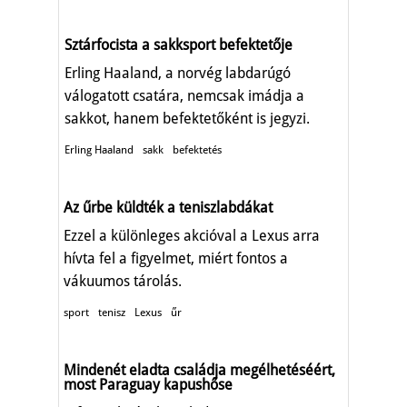
Sztárfocista a sakksport befektetője
Erling Haaland, a norvég labdarúgó
válogatott csatára, nemcsak imádja a
sakkot, hanem befektetőként is jegyzi.
Erling Haaland
sakk
befektetés
Az űrbe küldték a teniszlabdákat
Ezzel a különleges akcióval a Lexus arra
hívta fel a figyelmet, miért fontos a
vákuumos tárolás.
sport
tenisz
Lexus
űr
Mindenét eladta családja megélhetéséért,
most Paraguay kapushőse