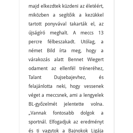
majd elkezdtek küzdeni az életéért,
miközben a segítőik a kezükkel
tartott ponyvával takarták el, az
újságíró meghalt. A meccs 13
percre félbeszakadt. Utólag, a
német Bild írta meg, hogy a
várakozás alatt Bennet Wiegert
odament az ellenfél tréneréhez,
Talant Dujsebajevhez, és
felajánlotta neki, hogy vessenek
véget a meccsnek, ami a lengyelek
BL-győzelmét jelentette volna.
„Vannak fontosabb dolgok a
sportnál. Elfogadjuk az eredményt
és ti vagytok a Bajnokok Ligája