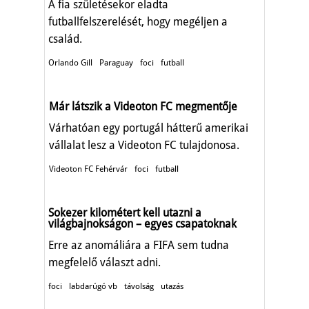
A fia születésekor eladta
futballfelszerelését, hogy megéljen a
család.
Orlando Gill
Paraguay
foci
futball
Már látszik a Videoton FC megmentője
Várhatóan egy portugál hátterű amerikai
vállalat lesz a Videoton FC tulajdonosa.
Videoton FC Fehérvár
foci
futball
Sokezer kilométert kell utazni a
világbajnokságon – egyes csapatoknak
Erre az anomáliára a FIFA sem tudna
megfelelő választ adni.
foci
labdarúgó vb
távolság
utazás