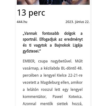
13 perc
444.hu
2023. június 22.
„Vannak fontosabb dolgok a
sportnál. Elfogadjuk az eredményt
és ti vagytok a Bajnokok Ligája
győztesei.”
EMBER, csupa nagybetűvel. Múlt
vasárnap, a kézilabda BL-döntő 48.
percében a lengyel Kielce 22-21-re
vezetett a Magdeburg ellen, amikor
a lelátón rosszul lett egy lengyel
kommentátor, Pawel Kotwica.
Azonnal mentők siettek hozzá,