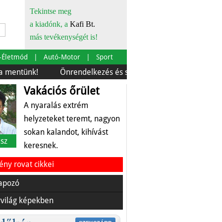
Tekintse meg
a kiadónk, a
Kafi Bt.
más tevékenységét is!
-Életmód
Autó-Motor
Sport
!
Önrendelkezés és szürkebarát
Európára is szabták
Vakációs őrület
A nyaralás extrém
helyzeteket teremt, nagyon
sokan kalandot, kihívást
sz
keresnek.
ny rovat cikkei
apozó
világ képekben