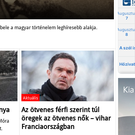
t bele a magyar történelem leghíresebb alakja.
Aktuális
onya
Az ötvenes férfi szerint túl
öregek az ötvenes nők – vihar
 Móra
Franciaországban
t.