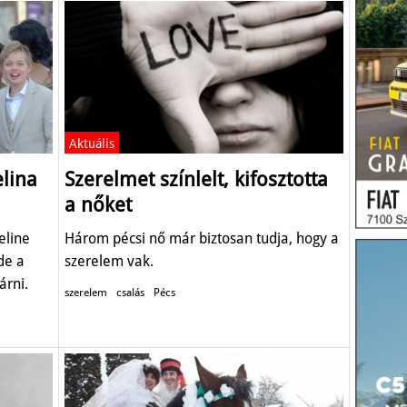
Aktuális
elina
Szerelmet színlelt, kifosztotta
a nőket
eline
Három pécsi nő már biztosan tudja, hogy a
de a
szerelem vak.
árni.
szerelem
csalás
Pécs