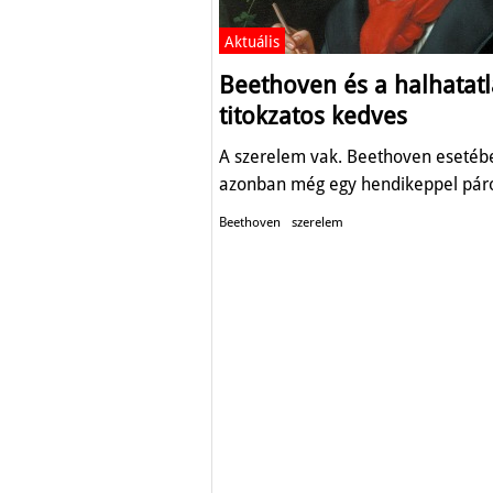
Aktuális
Beethoven és a halhatat
titokzatos kedves
A szerelem vak. Beethoven esetéb
azonban még egy hendikeppel páro
Beethoven
szerelem