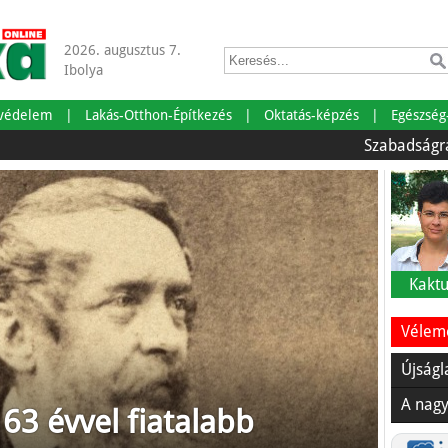
2026. augusztus 7.
Ibolya
tvédelem
Lakás-Otthon-Építkezés
Oktatás-képzés
Egészség
Szabadságra mentünk
Kaktu
Vélemé
Újságl
A nagy
 63 évvel fiatalabb