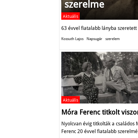
szerelme
Aktuális
63 évvel fiatalabb lányba szeretet
Kossuth Lajos
Napsugár
szerelem
Aktuális
Móra Ferenc titkolt visz
Nyolcvan évig titkolták a családos
Ferenc 20 évvel fiatalabb szerelmé