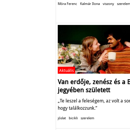
Móra Ferenc
Kalmár Ilona
viszony
szerele
Aktuális
Van erdője, zenész és a 
jegyében született
„Te leszel a feleségem, az volt a so
hogy találkozzunk.”
jóslat
bicikli
szerelem