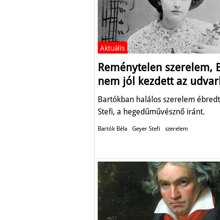
Aktuális
Reménytelen szerelem, 
nem jól kezdett az udvar
Bartókban halálos szerelem ébred
Stefi, a hegedűművésznő iránt.
Bartók Béla
Geyer Stefi
szerelem