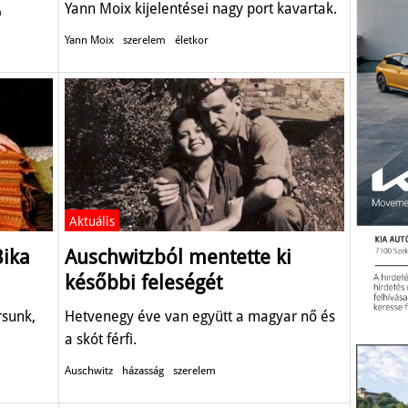
Yann Moix kijelentései nagy port kavartak.
m
Yann Moix
szerelem
életkor
Aktuális
Bika
Auschwitzból mentette ki
későbbi feleségét
rsunk,
Hetvenegy éve van együtt a magyar nő és
a skót férfi.
Auschwitz
házasság
szerelem