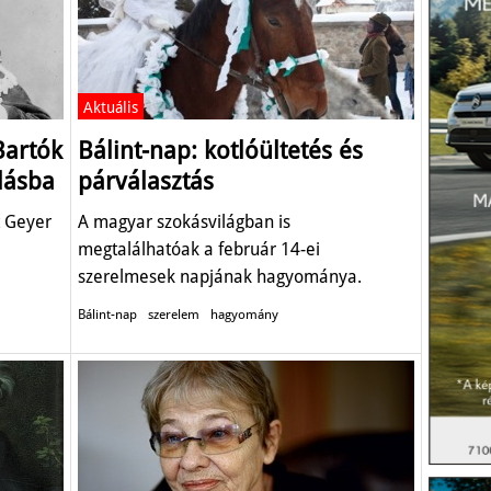
Aktuális
Bartók
Bálint-nap: kotlóültetés és
lásba
párválasztás
t Geyer
A magyar szokásvilágban is
megtalálhatóak a február 14-ei
szerelmesek napjának hagyománya.
Bálint-nap
szerelem
hagyomány