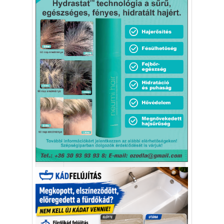
sokan kalandot, kihívást
Kaktusz
keresnek.
Vélemény rovat cikkei
Újságlapozó
A nagyvilág képekben