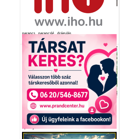
Gazdaság
A narancskrízis létező és évről évre egyre
súlyosbodó jelenség.
narancs
narancslé
drágulás
Környezetvédelem
A megoldás az utcán hever
Hulladék narancsok termelnek energiát a
spanyol városban.
Sevilla
narancs
hőtermelés