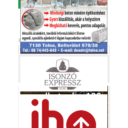
MENÜ
2026. augusztus 9.
Emőd
Tekintse meg
a kiadónk, a
Kafi Bt.
más tevékenységét is!
Búcsút
mondhatunk a 100
százalékos
narancslének?