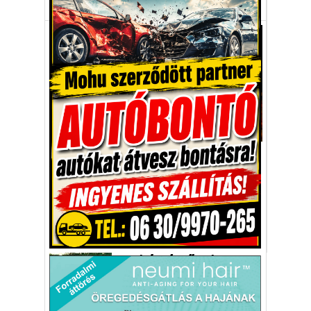
Aktuális
A narancsháború első sérültjei
Az olaszországi karnevál egyik fő
eseményének számít a narancsháború.
Olaszország
Róma
narancsháború
karnevál
Vakációs őrület
A nyaralás extrém
helyzeteket teremt, nagyon