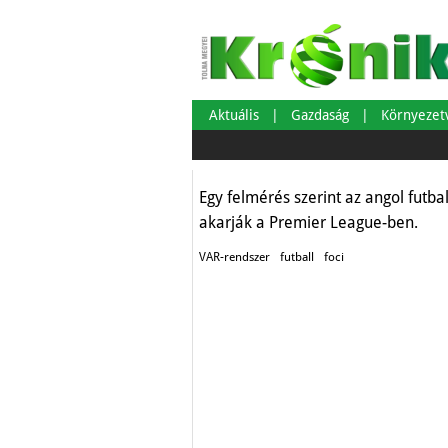
Szurkolók a VAR 
Aktuális
Gazdaság
Környeze
Sport
Egy felmérés szerint az angol futbal
akarják a Premier League-ben.
VAR-rendszer
futball
foci