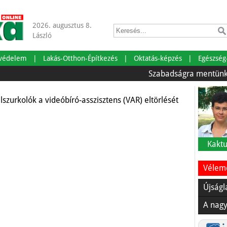
2026. augusztus 8.
László
eltörléséért
tvédelem
Lakás-Otthon-Építkezés
Oktatás-képzés
Egészség
Szabadságra mentünk!
Ö
lszurkolók a videóbíró-asszisztens (VAR) eltörlését
Kaktu
Vélemé
Újságl
A nagy