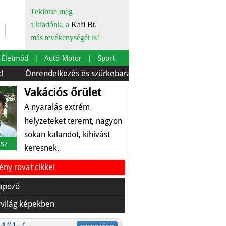
Tekintse meg
a kiadónk, a
Kafi Bt.
más tevékenységét is!
-Életmód
Autó-Motor
Sport
nrendelkezés és szürkebarát
Európára is szabták
Az
Vakációs őrület
A nyaralás extrém
helyzeteket teremt, nagyon
sokan kalandot, kihívást
sz
keresnek.
ny rovat cikkei
apozó
világ képekben