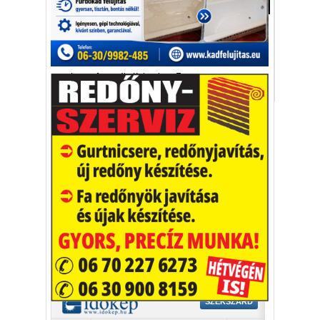
Aktuális
Piros, de nem egy vérfürdő képei: ilyen egy
paradicsomfesztivál.
paradicsomfesztivál
Kolumbia
Tomatina
Vakációs őrület
A nyaralás extrém
helyzeteket teremt, nagyon
sokan kalandot, kihívást
Kaktusz
keresnek.
Vélemény rovat cikkei
Újságlapozó
A nagyvilág képekben