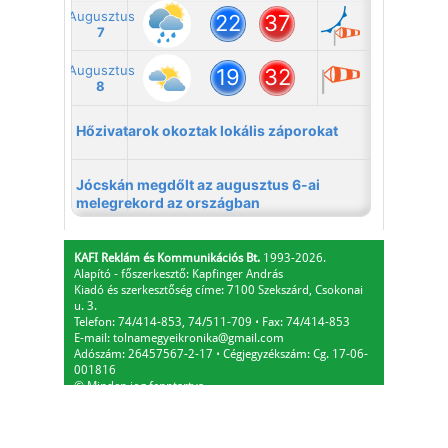
KAFI Reklám és Kommunikációs Bt.
1993-2026.
Alapító - főszerkesztő: Kapfinger András
Kiadó és szerkesztőség címe: 7100 Szekszárd, Csokonai
u. 3.
Telefon: 74/414-853, 74/511-709
⋅
Fax: 74/414-853
E-mail:
tolnamegyeikronika@gmail.com
Adószám: 26457567-2-17
⋅
Cégjegyzékszám: Cg. 17-06-
001816
© Minden jog fenntartva.