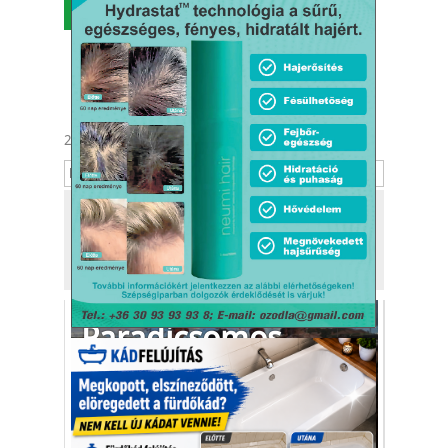
MENÜ
2026. augusztus 6.
Berta, Bettina
Tekintse meg
a kiadónk, a
Kafi Bt.
más tevékenységét is!
Paradicsomos
kajacsata
Kolumbiában