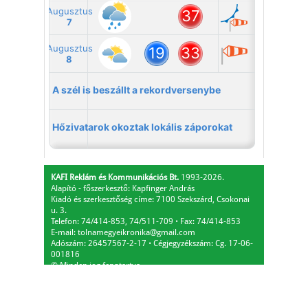
KAFI Reklám és Kommunikációs Bt.
1993-2026.
Alapító - főszerkesztő: Kapfinger András
Kiadó és szerkesztőség címe: 7100 Szekszárd, Csokonai
u. 3.
Telefon: 74/414-853, 74/511-709
⋅
Fax: 74/414-853
E-mail:
tolnamegyeikronika@gmail.com
Adószám: 26457567-2-17
⋅
Cégjegyzékszám: Cg. 17-06-
001816
© Minden jog fenntartva.