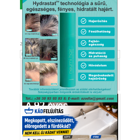
MENÜ
2026. augusztus 7.
Ibolya
Tekintse meg
a kiadónk, a
Kafi Bt.
más tevékenységét is!
A 92 éves
médiamágnás
eljegyzése