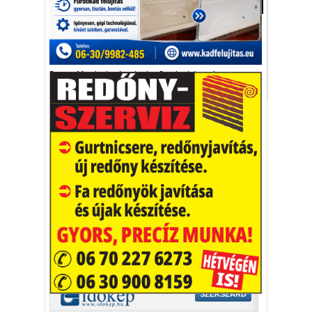
Aktuális
Azt tervezi, hogy életének hátralévő részét
szerelmével tölti el.
Rupert Murdoch
Ann Lesley Smith
házasság
Vakációs őrület
A nyaralás extrém
helyzeteket teremt, nagyon
sokan kalandot, kihívást
Kaktusz
keresnek.
Vélemény rovat cikkei
Újságlapozó
A nagyvilág képekben