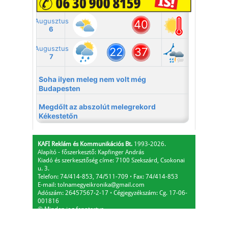
KAFI Reklám és Kommunikációs Bt.
1993-2026.
Alapító - főszerkesztő: Kapfinger András
Kiadó és szerkesztőség címe: 7100 Szekszárd, Csokonai
u. 3.
Telefon: 74/414-853, 74/511-709
⋅
Fax: 74/414-853
E-mail:
tolnamegyeikronika@gmail.com
Adószám: 26457567-2-17
⋅
Cégjegyzékszám: Cg. 17-06-
001816
© Minden jog fenntartva.