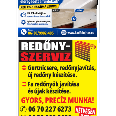
Aktuális
Az elátkozott sziget, amelynek minden
tulajdonosával történik valami
hátborzongató.
Gaiola-sziget
hiedelem
balszerencse
Vakációs őrület
A nyaralás extrém
helyzeteket teremt, nagyon
sokan kalandot, kihívást
Kaktusz
keresnek.
Vélemény rovat cikkei
Újságlapozó
A nagyvilág képekben