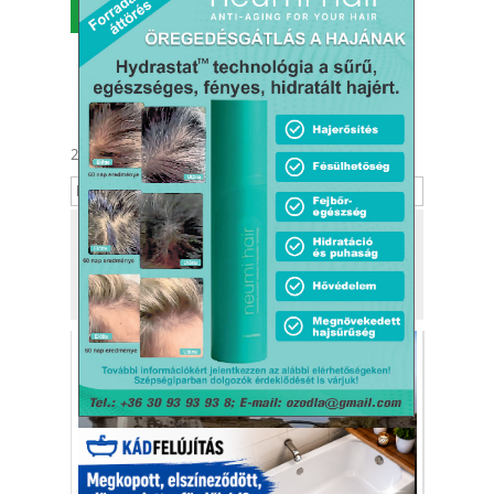
MENÜ
2026. augusztus 6.
Berta, Bettina
Tekintse meg
a kiadónk, a
Kafi Bt.
más tevékenységét is!
Halálos nyugalom