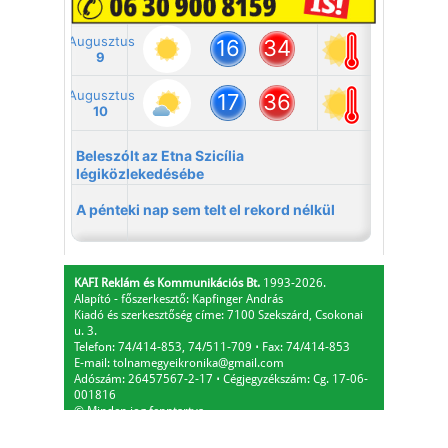
KAFI Reklám és Kommunikációs Bt.
1993-2026.
Alapító - főszerkesztő: Kapfinger András
Kiadó és szerkesztőség címe: 7100 Szekszárd, Csokonai
u. 3.
Telefon: 74/414-853, 74/511-709
⋅
Fax: 74/414-853
E-mail:
tolnamegyeikronika@gmail.com
Adószám: 26457567-2-17
⋅
Cégjegyzékszám: Cg. 17-06-
001816
© Minden jog fenntartva.