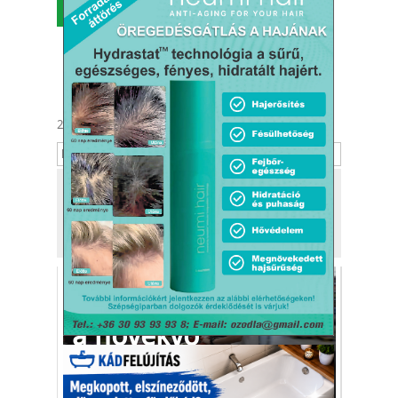
MENÜ
2026. augusztus 9.
Emőd
Tekintse meg
a kiadónk, a
Kafi Bt.
más tevékenységét is!
A magyarok az élen
a növekvő
fogyasztásban