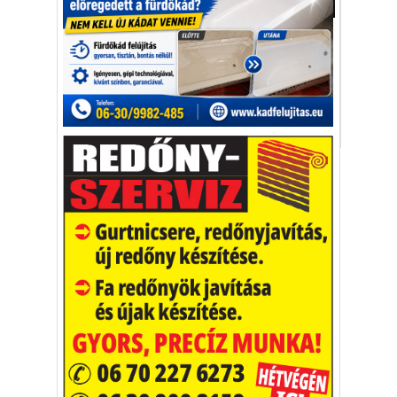
Gazdaság
Várhatóan 2,1 százalékkal növekszik idén a
kiskereskedelmi forgalom az Európai Unió
28 tagállamában.
gazdaság
kiskereskedelem
GFK
Vakációs őrület
A nyaralás extrém
helyzeteket teremt, nagyon
sokan kalandot, kihívást
Kaktusz
keresnek.
Vélemény rovat cikkei
Újságlapozó
A nagyvilág képekben