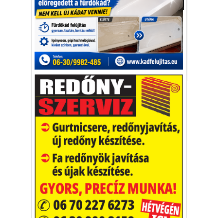
Autó-Motor
Észak-Amerikában a 3 üléssoros Mazda
CX-90-eshez csatlakozik kis testvérként a
CX-70-es.
CX70
CX90
Mazda
plug-in hibrid
Vakációs őrület
A nyaralás extrém
helyzeteket teremt, nagyon
sokan kalandot, kihívást
Kaktusz
keresnek.
Vélemény rovat cikkei
Újságlapozó
A nagyvilág képekben