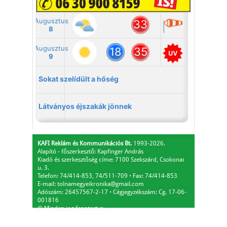
KAFI Reklám és Kommunikációs Bt.
1993-2026.
Alapító - főszerkesztő: Kapfinger András
Kiadó és szerkesztőség címe: 7100 Szekszárd, Csokonai
u. 3.
Telefon: 74/414-853, 74/511-709
⋅
Fax: 74/414-853
E-mail:
tolnamegyeikronika@gmail.com
Adószám: 26457567-2-17
⋅
Cégjegyzékszám: Cg. 17-06-
001816
© Minden jog fenntartva.