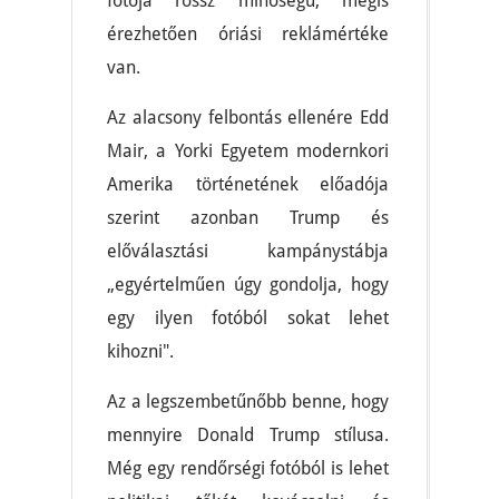
fotója rossz minőségű, mégis
érezhetően óriási reklámértéke
van.
Az alacsony felbontás ellenére Edd
Mair, a Yorki Egyetem modernkori
Amerika történetének előadója
szerint azonban Trump és
előválasztási kampánystábja
„egyértelműen úgy gondolja, hogy
egy ilyen fotóból sokat lehet
kihozni".
Az a legszembetűnőbb benne, hogy
mennyire Donald Trump stílusa.
Még egy rendőrségi fotóból is lehet