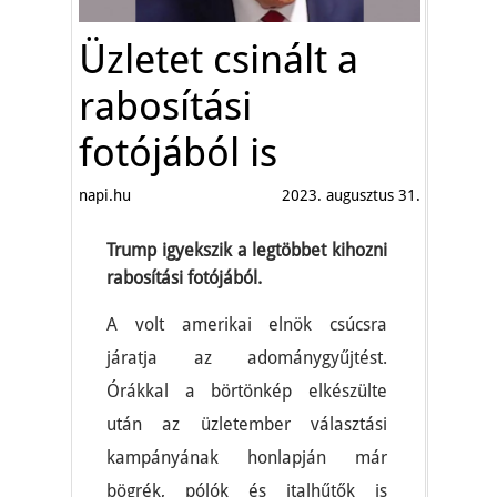
Üzletet csinált a
rabosítási
fotójából is
napi.hu
2023. augusztus 31.
Trump igyekszik a legtöbbet kihozni
rabosítási fotójából.
A volt amerikai elnök csúcsra
járatja az adománygyűjtést.
Órákkal a börtönkép elkészülte
után az üzletember választási
kampányának honlapján már
bögrék, pólók és italhűtők is