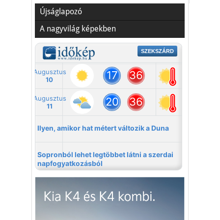
Újságlapozó
A nagyvilág képekben