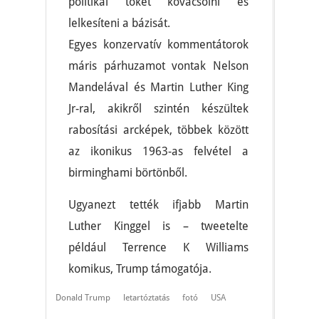
politikai tőkét kovácsolni és
lelkesíteni a bázisát.
Egyes konzervatív kommentátorok
máris párhuzamot vontak Nelson
Mandelával és Martin Luther King
Jr-ral, akikről szintén készültek
rabosítási arcképek, többek között
az ikonikus 1963-as felvétel a
birminghami börtönből.
Ugyanezt tették ifjabb Martin
Luther Kinggel is – tweetelte
például Terrence K Williams
komikus, Trump támogatója.
Donald Trump
letartóztatás
fotó
USA