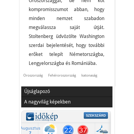
Oroszországgal, de nem köt
kompromisszumot abban, hogy
minden nemzet szabadon
megválassza saját útját.
Stoltenberg üdvözölte Washington
szerdai bejelentését, hogy további
erőket telepít Németországba,
Lengyelországba és Romániába.
Oroszország
Fehéroroszország
katonaság
Újságlapozó
A nagyvilág képekben