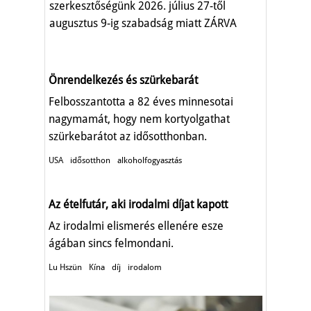
szerkesztőségünk 2026. július 27-től
augusztus 9-ig szabadság miatt ZÁRVA
TART.
Önrendelkezés és szürkebarát
Felbosszantotta a 82 éves minnesotai
nagymamát, hogy nem kortyolgathat
szürkebarátot az idősotthonban.
USA
idősotthon
alkoholfogyasztás
Az ételfutár, aki irodalmi díjat kapott
Az irodalmi elismerés ellenére esze
ágában sincs felmondani.
Lu Hszün
Kína
díj
irodalom