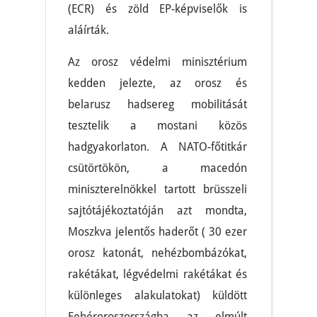
(ECR) és zöld EP-képviselők is
aláírták.
Az orosz védelmi minisztérium
kedden jelezte, az orosz és
belarusz hadsereg mobilitását
tesztelik a mostani közös
hadgyakorlaton. A NATO-főtitkár
csütörtökön, a macedón
miniszterelnökkel tartott brüsszeli
sajtótájékoztatóján azt mondta,
Moszkva jelentős haderőt ( 30 ezer
orosz katonát, nehézbombázókat,
rakétákat, légvédelmi rakétákat és
különleges alakulatokat) küldött
Fehéroroszországba az elmúlt