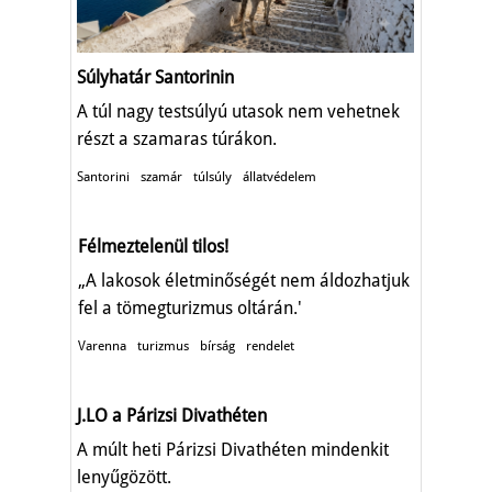
Súlyhatár Santorinin
A túl nagy testsúlyú utasok nem vehetnek
részt a szamaras túrákon.
Santorini
szamár
túlsúly
állatvédelem
Félmeztelenül tilos!
„A lakosok életminőségét nem áldozhatjuk
fel a tömegturizmus oltárán.'
Varenna
turizmus
bírság
rendelet
J.LO a Párizsi Divathéten
A múlt heti Párizsi Divathéten mindenkit
lenyűgözött.