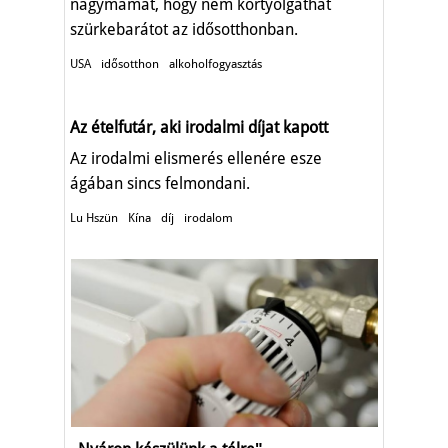
nagymamát, hogy nem kortyolgathat
szürkebarátot az idősotthonban.
USA
idősotthon
alkoholfogyasztás
Az ételfutár, aki irodalmi díjat kapott
Az irodalmi elismerés ellenére esze
ágában sincs felmondani.
Lu Hszün
Kína
díj
irodalom