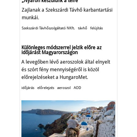
„Nyáron készülünk a télreʺ
Zajlanak a Szekszárdi Távhő karbantartási
munkái.
Szekszárdi Távhőszolgáltató NKft.
távhő
felújítás
Különleges módszerrel jelzik előre az
időjárást Magyarországon
A levegőben lévő aeroszolok által elnyelt
és szórt fény mennyiségéről is közöl
előrejelzéseket a HungaroMet.
időjárás
előrelejzés
aeroszol
AOD