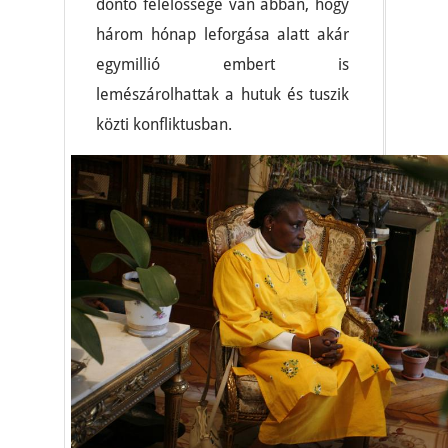
döntő felelőssége van abban, hogy
három hónap leforgása alatt akár
egymillió embert is
lemészárolhattak a hutuk és tuszik
közti konfliktusban.