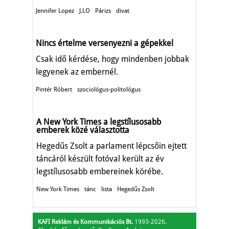
Jennifer Lopez
J.LO
Párizs
divat
Nincs értelme versenyezni a gépekkel
Csak idő kérdése, hogy mindenben jobbak
legyenek az embernél.
Pintér Róbert
szociológus-politológus
A New York Times a legstílusosabb
emberek közé választotta
Hegedűs Zsolt a parlament lépcsőin ejtett
táncáról készült fotóval került az év
legstílusosabb embereinek körébe.
New York Times
tánc
lista
Hegedűs Zsolt
KAFI Reklám és Kommunikációs Bt.
1993-2026.