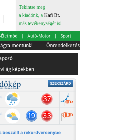
Tekintse meg
a kiadónk, a
Kafi Bt.
más tevékenységét is!
-Életmód
Autó-Motor
Sport
tünk!
Önrendelkezés és szürkebarát
Európára is sz
lapozó
yvilág képekben