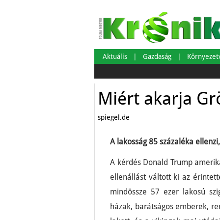
Aktuális
Gazdaság
Környeze
Miért akarja G
spiegel.de
A lakosság 85 százaléka ellenzi
A kérdés Donald Trump amerikai
ellenállást váltott ki az érin
mindössze 57 ezer lakosú szig
házak, barátságos emberek, reng