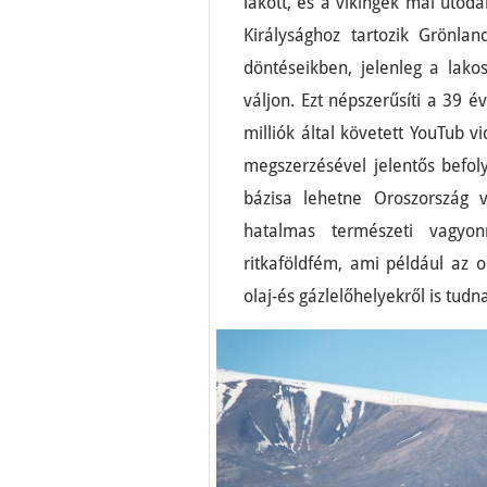
lakott, és a vikingek mai utóda
Királysághoz tartozik Grönla
döntéseikben, jelenleg a lako
váljon. Ezt népszerűsíti a 39
milliók által követett YouTub 
megszerzésével jelentős befol
bázisa lehetne Oroszország 
hatalmas természeti vagyonn
ritkaföldfém, ami például az o
olaj-és gázlelőhelyekről is tudn