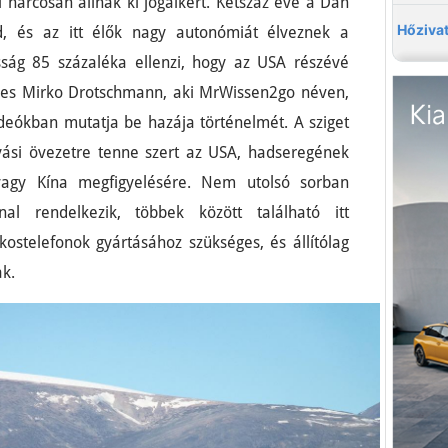
i harcosan állnak ki jogaikért. Kétszáz éve a Dán
nd, és az itt élők nagy autonómiát élveznek a
sság 85 százaléka ellenzi, hogy az USA részévé
 éves Mirko Drotschmann, aki MrWissen2go néven,
videókban mutatja be hazája történelmét. A sziget
yási övezetre tenne szert az USA, hadseregének
vagy Kína megfigyelésére. Nem utolsó sorban
al rendelkezik, többek között található itt
kostelefonok gyártásához szükséges, és állítólag
ak.