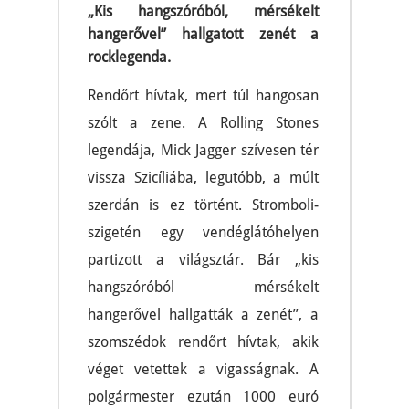
„Kis hangszóróból, mérsékelt
hangerővel” hallgatott zenét a
rocklegenda.
Rendőrt hívtak, mert túl hangosan
szólt a zene. A Rolling Stones
legendája, Mick Jagger szívesen tér
vissza Szicíliába, legutóbb, a múlt
szerdán is ez történt. Stromboli-
szigetén egy vendéglátóhelyen
partizott a világsztár. Bár „kis
hangszóróból mérsékelt
hangerővel hallgatták a zenét”, a
szomszédok rendőrt hívtak, akik
véget vetettek a vigasságnak. A
polgármester ezután 1000 euró