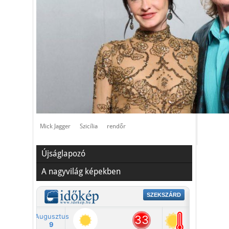
Mick Jagger
Szicília
rendőr
Újságlapozó
A nagyvilág képekben