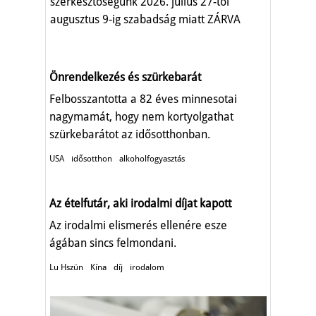
szerkesztőségünk 2026. július 27-től
augusztus 9-ig szabadság miatt ZÁRVA
TART.
Önrendelkezés és szürkebarát
Felbosszantotta a 82 éves minnesotai
nagymamát, hogy nem kortyolgathat
szürkebarátot az idősotthonban.
USA
idősotthon
alkoholfogyasztás
Az ételfutár, aki irodalmi díjat kapott
Az irodalmi elismerés ellenére esze
ágában sincs felmondani.
Lu Hszün
Kína
díj
irodalom