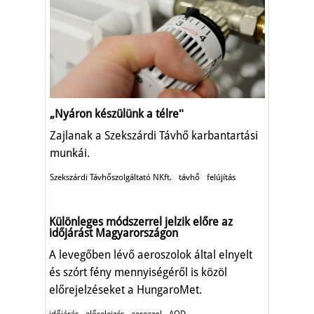
„Nyáron készülünk a télreʺ
Zajlanak a Szekszárdi Távhő karbantartási
munkái.
Szekszárdi Távhőszolgáltató NKft.
távhő
felújítás
Különleges módszerrel jelzik előre az
időjárást Magyarországon
A levegőben lévő aeroszolok által elnyelt
és szórt fény mennyiségéről is közöl
előrejelzéseket a HungaroMet.