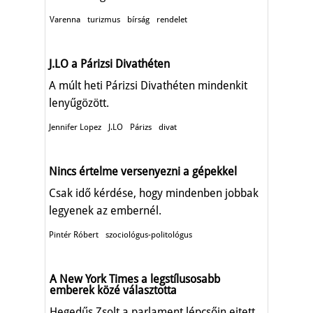
Varenna
turizmus
bírság
rendelet
J.LO a Párizsi Divathéten
A múlt heti Párizsi Divathéten mindenkit
lenyűgözött.
Jennifer Lopez
J.LO
Párizs
divat
Nincs értelme versenyezni a gépekkel
Csak idő kérdése, hogy mindenben jobbak
legyenek az embernél.
Pintér Róbert
szociológus-politológus
A New York Times a legstílusosabb
emberek közé választotta
Hegedűs Zsolt a parlament lépcsőin ejtett