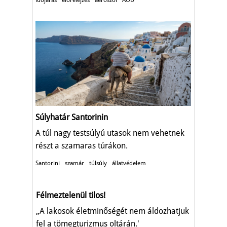
időjárás
előrelejzés
aeroszol
AOD
Súlyhatár Santorinin
A túl nagy testsúlyú utasok nem vehetnek
részt a szamaras túrákon.
Santorini
szamár
túlsúly
állatvédelem
Félmeztelenül tilos!
„A lakosok életminőségét nem áldozhatjuk
fel a tömegturizmus oltárán.'