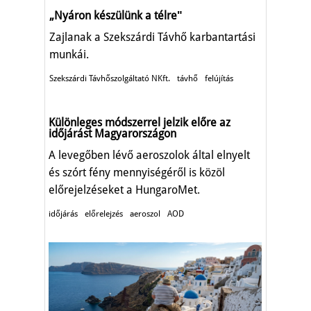
„Nyáron készülünk a télreʺ
Zajlanak a Szekszárdi Távhő karbantartási
munkái.
Szekszárdi Távhőszolgáltató NKft.
távhő
felújítás
Különleges módszerrel jelzik előre az
időjárást Magyarországon
A levegőben lévő aeroszolok által elnyelt
és szórt fény mennyiségéről is közöl
előrejelzéseket a HungaroMet.
időjárás
előrelejzés
aeroszol
AOD