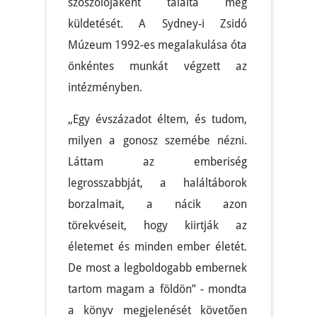
szószólójaként találta meg
küldetését. A Sydney-i Zsidó
Múzeum 1992-es megalakulása óta
önkéntes munkát végzett az
intézményben.
„Egy évszázadot éltem, és tudom,
milyen a gonosz szemébe nézni.
Láttam az emberiség
legrosszabbját, a haláltáborok
borzalmait, a nácik azon
törekvéseit, hogy kiirtják az
életemet és minden ember életét.
De most a legboldogabb embernek
tartom magam a földön” - mondta
a könyv megjelenését követően