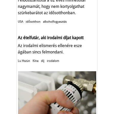
Felbosszantotta a 82 éves minnesotai
nagymamát, hogy nem kortyolgathat
szürkebarátot az idősotthonban.
USA
idősotthon
alkoholfogyasztás
Az ételfutár, aki irodalmi díjat kapott
Az irodalmi elismerés ellenére esze
ágában sincs felmondani.
Lu Hszün
Kína
díj
irodalom