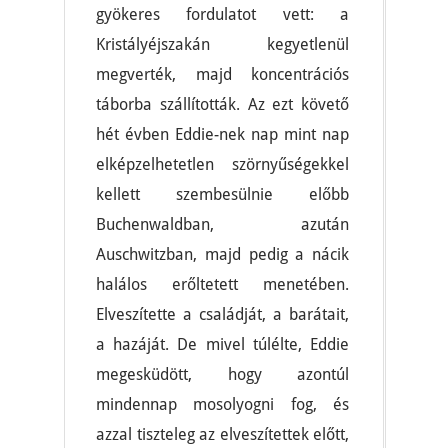
gyökeres fordulatot vett: a
Kristályéjszakán kegyetlenül
megverték, majd koncentrációs
táborba szállították. Az ezt követő
hét évben Eddie-nek nap mint nap
elképzelhetetlen szörnyűségekkel
kellett szembesülnie előbb
Buchenwaldban, azután
Auschwitzban, majd pedig a nácik
halálos erőltetett menetében.
Elveszítette a családját, a barátait,
a hazáját. De mivel túlélte, Eddie
megesküdött, hogy azontúl
mindennap mosolyogni fog, és
azzal tiszteleg az elveszítettek előtt,