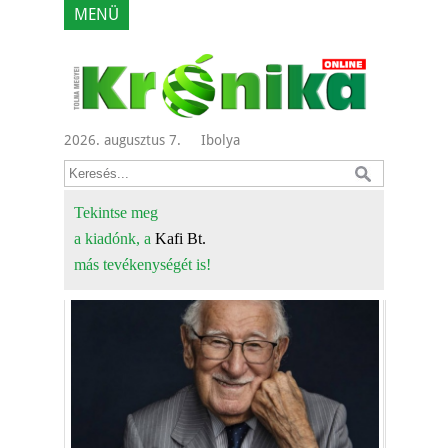
MENÜ
2026. augusztus 7.
Ibolya
Tekintse meg
a kiadónk, a
Kafi Bt.
más tevékenységét is!