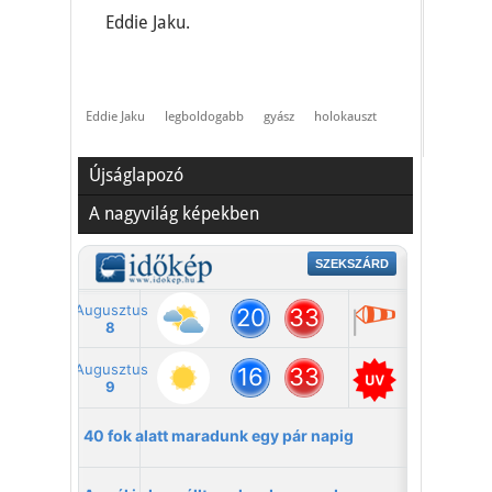
Eddie Jaku.
Eddie Jaku
legboldogabb
gyász
holokauszt
Újságlapozó
A nagyvilág képekben