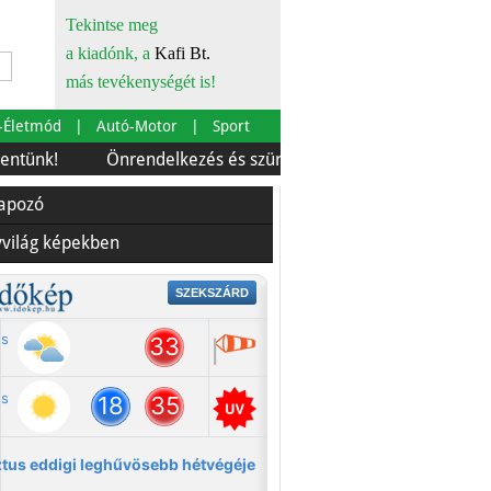
Tekintse meg
a kiadónk, a
Kafi Bt.
más tevékenységét is!
-Életmód
Autó-Motor
Sport
Önrendelkezés és szürkebarát
Európára is szabták
lapozó
yvilág képekben