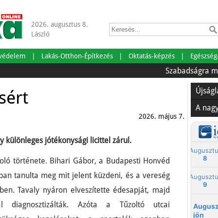
2026. augusztus 8.
László
tvédelem
Lakás-Otthon-Építkezés
Oktatás-képzés
Egészség
Szabadságra mentünk!
Újság
sért
A nag
2026. május 7.
különleges jótékonysági licittel zárul.
toló története. Bihari Gábor, a Budapesti Honvéd
ban tanulta meg mit jelent küzdeni, és a vereség
mben. Tavaly nyáron elveszítette édesapját, majd
l diagnosztizálták. Azóta a Tűzoltó utcai