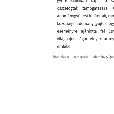
gyermekklinikán kapja a s
összefogtak támogatására.
adománygyűjtést indítottak, mos
közösségi adománygyűjtés egy 
eseményre ajánlotta fel Sz
világbajnokságon elnyert aran
emléke.
Bihari Gábor
támogatás
adománygyűjté