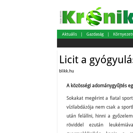
Aktuális
Gazdaság
Környeze
Licit a gyógyulá
blikk.hu
A közösségi adománygyűjtés egy 
Sokakat megérint a fiatal spor
vízilabdázója nem csak a sport
után felállni, hinni a győzele
röviddel ezután leukémiáva