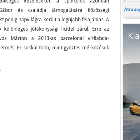
zükséges kezeléseket, a sportolók azonban
 Gábor és családja támogatására közösségi
t pedig napvilágra került a legújabb felajánlás. A
különleges jótékonysági licittel zárul. Erre az
ívós Márton a 2013-as barcelonai vízilabda-
yérmét. Ez sokkal több, mint győztes mérkőzések
s