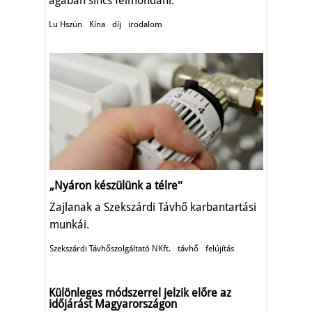
ágában sincs felmondani.
Lu Hszün
Kína
díj
irodalom
„Nyáron készülünk a télreʺ
Zajlanak a Szekszárdi Távhő karbantartási
munkái.
Szekszárdi Távhőszolgáltató NKft.
távhő
felújítás
Különleges módszerrel jelzik előre az
időjárást Magyarországon