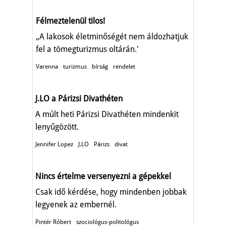
Félmeztelenül tilos!
„A lakosok életminőségét nem áldozhatjuk
fel a tömegturizmus oltárán.'
Varenna
turizmus
bírság
rendelet
J.LO a Párizsi Divathéten
A múlt heti Párizsi Divathéten mindenkit
lenyűgözött.
Jennifer Lopez
J.LO
Párizs
divat
Nincs értelme versenyezni a gépekkel
Csak idő kérdése, hogy mindenben jobbak
legyenek az embernél.
Pintér Róbert
szociológus-politológus