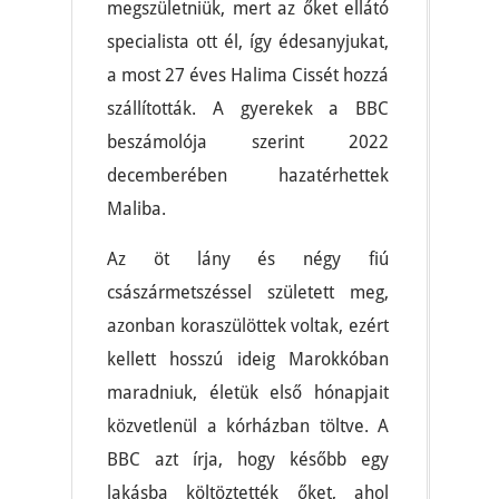
megszületniük, mert az őket ellátó
specialista ott él, így édesanyjukat,
a most 27 éves Halima Cissét hozzá
szállították. A gyerekek a BBC
beszámolója szerint 2022
decemberében hazatérhettek
Maliba.
Az öt lány és négy fiú
császármetszéssel született meg,
azonban koraszülöttek voltak, ezért
kellett hosszú ideig Marokkóban
maradniuk, életük első hónapjait
közvetlenül a kórházban töltve. A
BBC azt írja, hogy később egy
lakásba költöztették őket, ahol