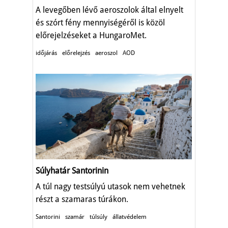
A levegőben lévő aeroszolok által elnyelt
és szórt fény mennyiségéről is közöl
előrejelzéseket a HungaroMet.
időjárás
előrelejzés
aeroszol
AOD
Súlyhatár Santorinin
A túl nagy testsúlyú utasok nem vehetnek
részt a szamaras túrákon.
Santorini
szamár
túlsúly
állatvédelem