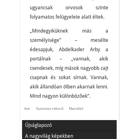
ugyancsak orvosok szinte
folyamatos felügyelete alatt éltek.
„Mindegyiküknek más a
személyisége” – mesélte
édesapjuk, Abdelkader Arby a
portálnak – „vannak, akik
csendesek, míg mások nagyobb zajt
csapnak és sokat sírnak. Vannak,
akik állandóan ölben akarnak lenni.
Mind nagyon különbözőek”.
iker
Guinness-rekord
Marokkó
Újságlapozó
A nagyvilág képekben