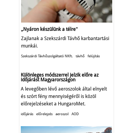
„Nyáron készülünk a télreʺ
Zajlanak a Szekszárdi Távhő karbantartási
munkái.
Szekszárdi Távhőszolgáltató NKft.
távhő
felújítás
Különleges módszerrel jelzik előre az
időjárást Magyarországon
A levegőben lévő aeroszolok által elnyelt
és szórt fény mennyiségéről is közöl
előrejelzéseket a HungaroMet.
időjárás
előrelejzés
aeroszol
AOD