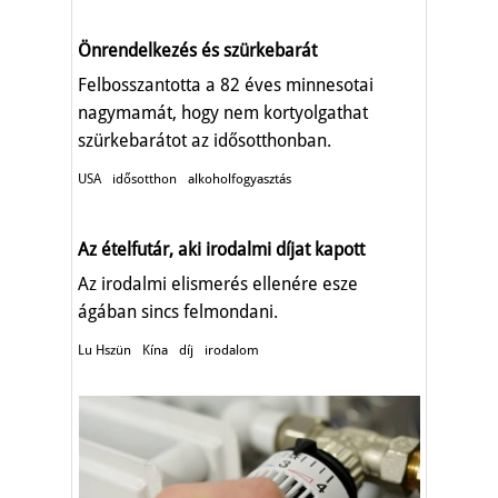
Önrendelkezés és szürkebarát
Felbosszantotta a 82 éves minnesotai
nagymamát, hogy nem kortyolgathat
szürkebarátot az idősotthonban.
USA
idősotthon
alkoholfogyasztás
Az ételfutár, aki irodalmi díjat kapott
Az irodalmi elismerés ellenére esze
ágában sincs felmondani.
Lu Hszün
Kína
díj
irodalom