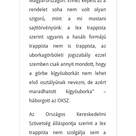
Magyarországon. Ehhez képest az a
rendelet soha nem volt olyan
szigorú, mint a mi mostani
sajttörvényünk: a lex trappista
szerint ugyanis a hasáb formájú
trappista nem is trappista, az
uborkagörbületi jogszabály ezzel
szemben csak annyit mondott, hogy
a görbe kígyóuborkát nem lehet
első osztályúnak nevezni, de azért
maradhatott kígyóuborka” –
háborgott az OKSZ.
Az Országos Kereskedelmi
Szövetség álláspontja szerint a lex
trappista nem szolgálja sem a