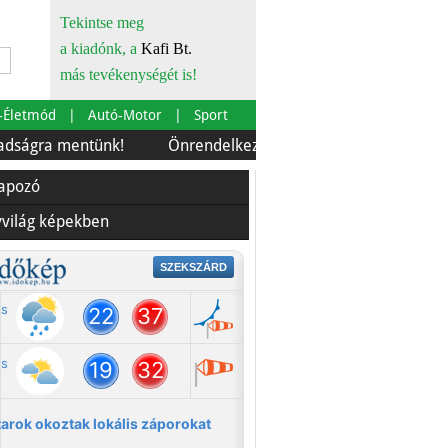
Tekintse meg
a kiadónk, a
Kafi Bt.
más tevékenységét is!
-Életmód
Autó-Motor
Sport
mentünk!
Önrendelkezés és szürkebarát
Európára is 
lapozó
yvilág képekben