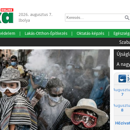
2026. augusztus 7.
Ibolya
tvédelem
Lakás-Otthon-Építkezés
Oktatás-képzés
Egészség
Szabadságra 
Újság
A nag