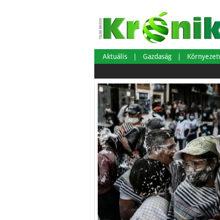
Aktuális
Gazdaság
Környeze