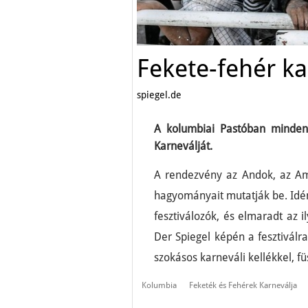
Fekete-fehér ka
spiegel.de
A kolumbiai Pastóban minden
Karneválját.
A rendezvény az Andok, az Am
hagyományait mutatják be. Idén
fesztiválozók, és elmaradt az 
Der Spiegel képén a fesztiválr
szokásos karneváli kellékkel, fü
Kolumbia
Feketék és Fehérek Karneválja