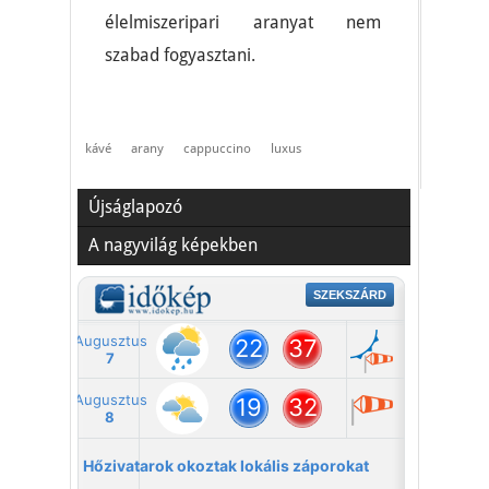
élelmiszeripari aranyat nem
szabad fogyasztani.
kávé
arany
cappuccino
luxus
Újságlapozó
A nagyvilág képekben