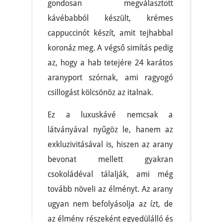
gondosan megválasztott
kávébabból készült, krémes
cappuccinót készít, amit tejhabbal
koronáz meg. A végső simítás pedig
az, hogy a hab tetejére 24 karátos
aranyport szórnak, ami ragyogó
csillogást kölcsönöz az italnak.
Ez a luxuskávé nemcsak a
látványával nyűgöz le, hanem az
exkluzivitásával is, hiszen az arany
bevonat mellett gyakran
csokoládéval tálalják, ami még
tovább növeli az élményt. Az arany
ugyan nem befolyásolja az ízt, de
az élmény részeként egyedülálló és