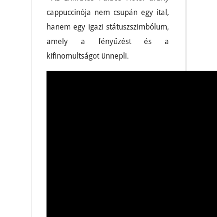
cappuccinója nem csupán egy ital,
hanem egy igazi státuszszimbólum,
amely a fényűzést és a
kifinomultságot ünnepli.