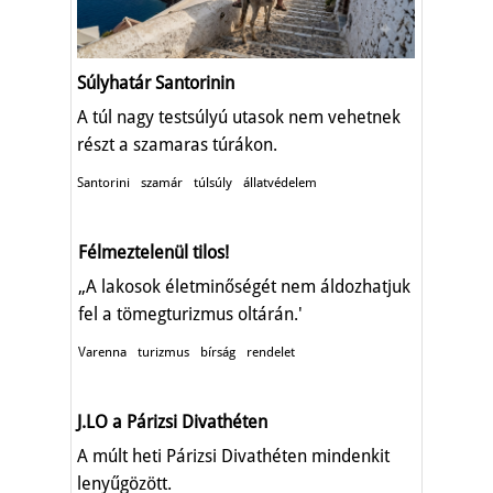
Súlyhatár Santorinin
A túl nagy testsúlyú utasok nem vehetnek
részt a szamaras túrákon.
Santorini
szamár
túlsúly
állatvédelem
Félmeztelenül tilos!
„A lakosok életminőségét nem áldozhatjuk
fel a tömegturizmus oltárán.'
Varenna
turizmus
bírság
rendelet
J.LO a Párizsi Divathéten
A múlt heti Párizsi Divathéten mindenkit
lenyűgözött.