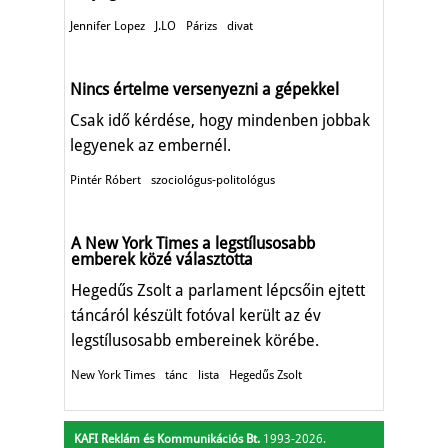
Jennifer Lopez
J.LO
Párizs
divat
Nincs értelme versenyezni a gépekkel
Csak idő kérdése, hogy mindenben jobbak
legyenek az embernél.
Pintér Róbert
szociológus-politológus
A New York Times a legstílusosabb
emberek közé választotta
Hegedűs Zsolt a parlament lépcsőin ejtett
táncáról készült fotóval került az év
legstílusosabb embereinek körébe.
New York Times
tánc
lista
Hegedűs Zsolt
KAFI Reklám és Kommunikációs Bt.
1993-2026.