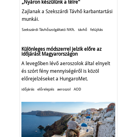
„Nyáron készülünk a télreʺ
Zajlanak a Szekszárdi Távhő karbantartási
munkái.
Szekszárdi Távhőszolgáltató NKft.
távhő
felújítás
Különleges módszerrel jelzik előre az
időjárást Magyarországon
A levegőben lévő aeroszolok által elnyelt
és szórt fény mennyiségéről is közöl
előrejelzéseket a HungaroMet.
időjárás
előrelejzés
aeroszol
AOD