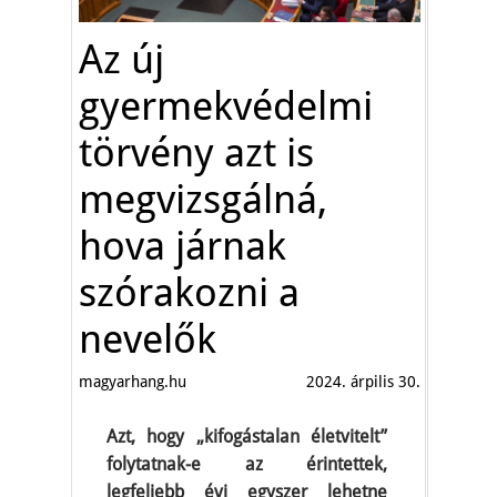
Az új
gyermekvédelmi
törvény azt is
megvizsgálná,
hova járnak
szórakozni a
nevelők
magyarhang.hu
2024. árpilis 30.
Azt, hogy „kifogástalan életvitelt”
folytatnak-e az érintettek,
legfeljebb évi egyszer lehetne