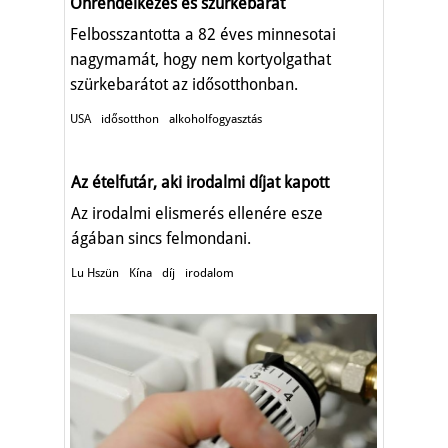
Önrendelkezés és szürkebarát
Felbosszantotta a 82 éves minnesotai
nagymamát, hogy nem kortyolgathat
szürkebarátot az idősotthonban.
USA
idősotthon
alkoholfogyasztás
Az ételfutár, aki irodalmi díjat kapott
Az irodalmi elismerés ellenére esze
ágában sincs felmondani.
Lu Hszün
Kína
díj
irodalom