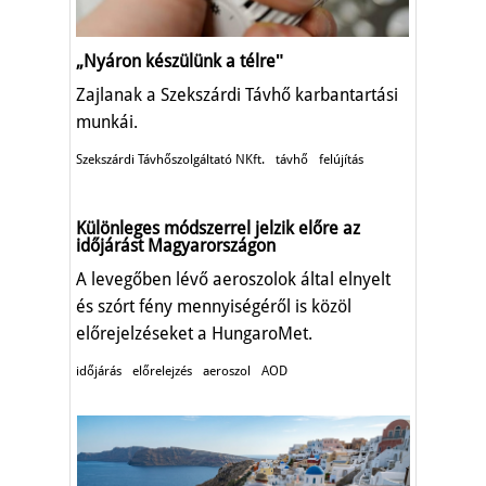
„Nyáron készülünk a télreʺ
Zajlanak a Szekszárdi Távhő karbantartási
munkái.
Szekszárdi Távhőszolgáltató NKft.
távhő
felújítás
Különleges módszerrel jelzik előre az
időjárást Magyarországon
A levegőben lévő aeroszolok által elnyelt
és szórt fény mennyiségéről is közöl
előrejelzéseket a HungaroMet.
időjárás
előrelejzés
aeroszol
AOD