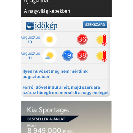
Újságlapozó
A nagyvilág képekben