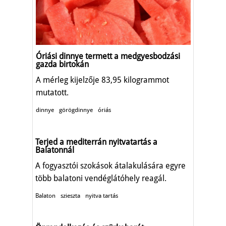
Óriási dinnye termett a medgyesbodzási
gazda birtokán
A mérleg kijelzője 83,95 kilogrammot
mutatott.
dinnye
görögdinnye
óriás
Terjed a mediterrán nyitvatartás a
Balatonnál
A fogyasztói szokások átalakulására egyre
több balatoni vendéglátóhely reagál.
Balaton
szieszta
nyitva tartás