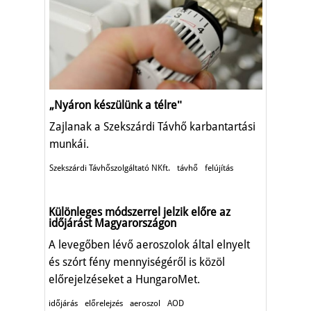
„Nyáron készülünk a télreʺ
Zajlanak a Szekszárdi Távhő karbantartási
munkái.
Szekszárdi Távhőszolgáltató NKft.
távhő
felújítás
Különleges módszerrel jelzik előre az
időjárást Magyarországon
A levegőben lévő aeroszolok által elnyelt
és szórt fény mennyiségéről is közöl
előrejelzéseket a HungaroMet.
időjárás
előrelejzés
aeroszol
AOD