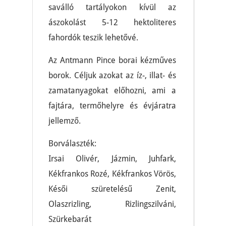
saválló tartályokon kívül az
ászokolást 5-12 hektoliteres
fahordók teszik lehetővé.
Az Antmann Pince borai kézműves
borok. Céljuk azokat az íz-, illat- és
zamatanyagokat előhozni, ami a
fajtára, termőhelyre és évjáratra
jellemző.
Borválaszték:
Irsai Olivér, Jázmin, Juhfark,
Kékfrankos Rozé, Kékfrankos Vörös,
Késői szüretelésű Zenit,
Olaszrizling, Rizlingszilváni,
Szürkebarát