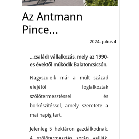
Az Antmann
Pince...
2024. július 4.
...családi vállalkozás, mely az 1990-
es évektől működik Balatoncsicsón.
Nagyszüleik már a múlt század
elejétől foglalkoztak
szőlőtermesztéssel és
borkészítéssel, amely szeretete a
mai napig tart.
Jelenleg 5 hektáron gazdálkodnak.
A szőlőtermesztés során vallják,