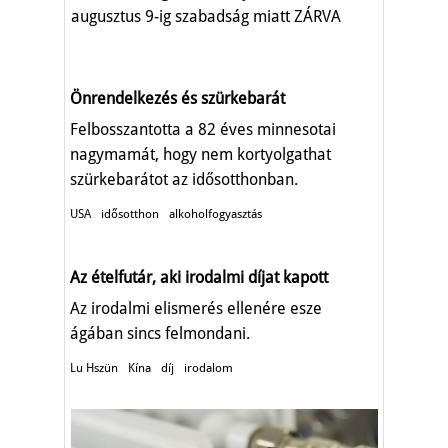
augusztus 9-ig szabadság miatt ZÁRVA
TART.
Önrendelkezés és szürkebarát
Felbosszantotta a 82 éves minnesotai
nagymamát, hogy nem kortyolgathat
szürkebarátot az idősotthonban.
USA
idősotthon
alkoholfogyasztás
Az ételfutár, aki irodalmi díjat kapott
Az irodalmi elismerés ellenére esze
ágában sincs felmondani.
Lu Hszün
Kína
díj
irodalom