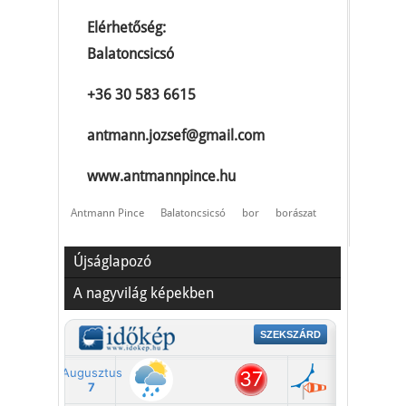
Elérhetőség:
Balatoncsicsó
+36 30 583 6615
antmann.jozsef@gmail.com
www.antmannpince.hu
Antmann Pince
Balatoncsicsó
bor
borászat
Újságlapozó
A nagyvilág képekben