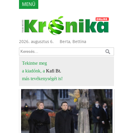
MENÜ
2026. augusztus 6.
Berta, Bettina
Tekintse meg
a kiadónk, a
Kafi Bt.
más tevékenységét is!