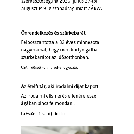
szerkesztőségünk 2026. július 27-től
augusztus 9-ig szabadság miatt ZÁRVA
TART.
Önrendelkezés és szürkebarát
Felbosszantotta a 82 éves minnesotai
nagymamát, hogy nem kortyolgathat
szürkebarátot az idősotthonban.
USA
idősotthon
alkoholfogyasztás
Az ételfutár, aki irodalmi díjat kapott
Az irodalmi elismerés ellenére esze
ágában sincs felmondani.
Lu Hszün
Kína
díj
irodalom