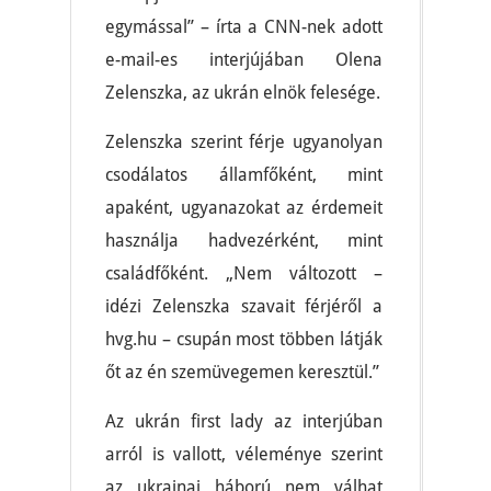
egymással” – írta a CNN-nek adott
e-mail-es interjújában Olena
Zelenszka, az ukrán elnök felesége.
Zelenszka szerint férje ugyanolyan
csodálatos államfőként, mint
apaként, ugyanazokat az érdemeit
használja hadvezérként, mint
családfőként. „Nem változott –
idézi Zelenszka szavait férjéről a
hvg.hu – csupán most többen látják
őt az én szemüvegemen keresztül.”
Az ukrán first lady az interjúban
arról is vallott, véleménye szerint
az ukrajnai háború nem válhat