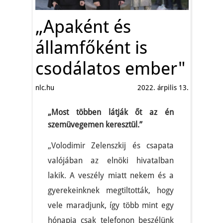
„Apaként és
államfőként is
csodálatos ember"
nlc.hu
2022. árpilis 13.
„Most többen látják őt az én
szemüvegemen keresztül.”
„Volodimir Zelenszkij és csapata
valójában az elnöki hivatalban
lakik. A veszély miatt nekem és a
gyerekeinknek megtiltották, hogy
vele maradjunk, így több mint egy
hónapja csak telefonon beszélünk