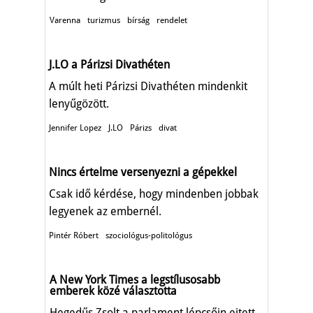
Varenna
turizmus
bírság
rendelet
J.LO a Párizsi Divathéten
A múlt heti Párizsi Divathéten mindenkit
lenyűgözött.
Jennifer Lopez
J.LO
Párizs
divat
Nincs értelme versenyezni a gépekkel
Csak idő kérdése, hogy mindenben jobbak
legyenek az embernél.
Pintér Róbert
szociológus-politológus
A New York Times a legstílusosabb
emberek közé választotta
Hegedűs Zsolt a parlament lépcsőin ejtett