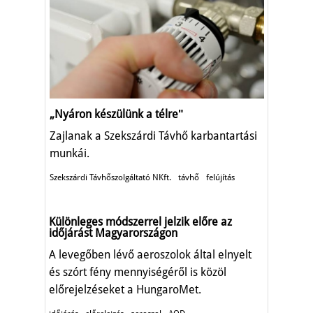
„Nyáron készülünk a télreʺ
Zajlanak a Szekszárdi Távhő karbantartási
munkái.
Szekszárdi Távhőszolgáltató NKft.
távhő
felújítás
Különleges módszerrel jelzik előre az
időjárást Magyarországon
A levegőben lévő aeroszolok által elnyelt
és szórt fény mennyiségéről is közöl
előrejelzéseket a HungaroMet.