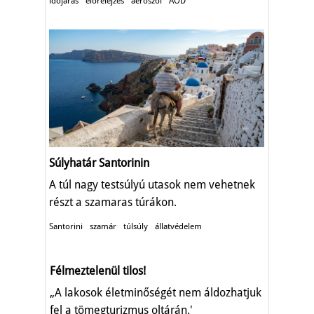
időjárás
előrelejzés
aeroszol
AOD
Súlyhatár Santorinin
A túl nagy testsúlyú utasok nem vehetnek
részt a szamaras túrákon.
Santorini
szamár
túlsúly
állatvédelem
Félmeztelenül tilos!
„A lakosok életminőségét nem áldozhatjuk
fel a tömegturizmus oltárán.'