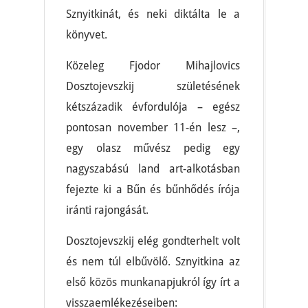
Sznyitkinát, és neki diktálta le a
könyvet.
Közeleg Fjodor Mihajlovics
Dosztojevszkij születésének
kétszázadik évfordulója – egész
pontosan november 11-én lesz –,
egy olasz művész pedig egy
nagyszabású land art-alkotásban
fejezte ki a Bűn és bűnhődés írója
iránti rajongását.
Dosztojevszkij elég gondterhelt volt
és nem túl elbűvölő. Sznyitkina az
első közös munkanapjukról így írt a
visszaemlékezéseiben: