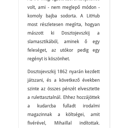
volt, ami - nem meglepő módon -
komoly bajba sodorta. A LitHub
most részletesen megírta, hogyan
mászott ki Dosztojevszkij a
slamasztikából, aminek ő egy
feleséget, az utókor pedig egy
regényt is köszönhet.
Dosztojevszkij 1862 nyarán kezdett
játszani, és a következő években
szinte az összes pénzét elvesztette
a rulettasztalnál. Ehhez hozzájöttek
a kudarcba fulladt irodalmi
magazinnak a költségei, amit
fivérével, Mihaillal indítottak.