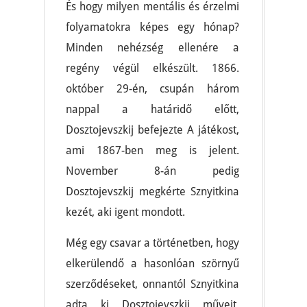
És hogy milyen mentális és érzelmi
folyamatokra képes egy hónap?
Minden nehézség ellenére a
regény végül elkészült. 1866.
október 29-én, csupán három
nappal a határidő előtt,
Dosztojevszkij befejezte A játékost,
ami 1867-ben meg is jelent.
November 8-án pedig
Dosztojevszkij megkérte Sznyitkina
kezét, aki igent mondott.
Még egy csavar a történetben, hogy
elkerülendő a hasonlóan szörnyű
szerződéseket, onnantól Sznyitkina
adta ki Dosztojevszkij műveit,