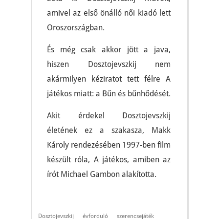
amivel az első önálló női kiadó lett
Oroszországban.
És még csak akkor jött a java,
hiszen Dosztojevszkij nem
akármilyen kéziratot tett félre A
játékos miatt: a Bűn és bűnhődését.
Akit érdekel Dosztojevszkij
életének ez a szakasza, Makk
Károly rendezésében 1997-ben film
készült róla, A játékos, amiben az
írót Michael Gambon alakította.
Dosztojevszkij
évforduló
szerencsejáték