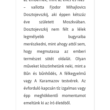
– vallotta Fjodor Mihajlovics
Dosztojevszkij, aki éppen kétszáz
éve született Moszkvában.
Dosztojevszkij nem félt a lélek
legmélyebb bugyraiba
merészkedni, mint ahogy attól sem,
hogy megmutassa az emberi
természet sötét oldalát. Olyan
műveket köszönhetünk neki, mint a
Bűn és bűnhődés, A félkegyelmű
vagy A Karamazov testvérek. Az
évforduló kapcsán tíz izgalmas vagy
épp meghökkentő momentumot
emeltünk ki az író életéből.