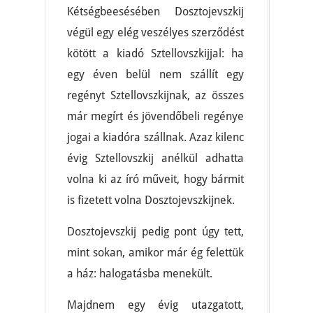
Kétségbeesésében Dosztojevszkij
végül egy elég veszélyes szerződést
kötött a kiadó Sztellovszkijjal: ha
egy éven belül nem szállít egy
regényt Sztellovszkijnak, az összes
már megírt és jövendőbeli regénye
jogai a kiadóra szállnak. Azaz kilenc
évig Sztellovszkij anélkül adhatta
volna ki az író műveit, hogy bármit
is fizetett volna Dosztojevszkijnek.
Dosztojevszkij pedig pont úgy tett,
mint sokan, amikor már ég felettük
a ház: halogatásba menekült.
Majdnem egy évig utazgatott,