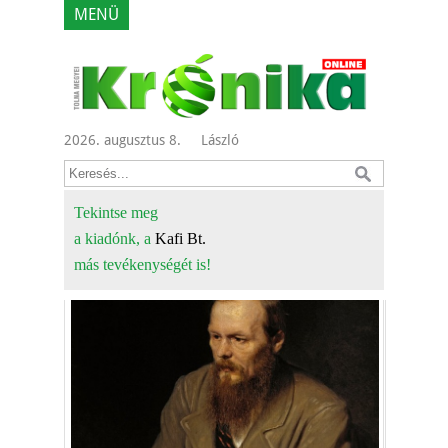
MENÜ
2026. augusztus 8.
László
Tekintse meg
a kiadónk, a
Kafi Bt.
más tevékenységét is!