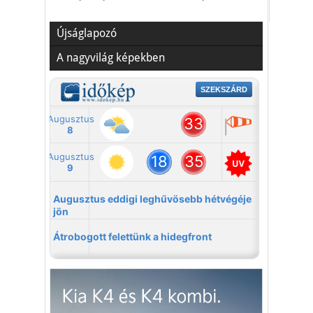
Újságlapozó
A nagyvilág képekben