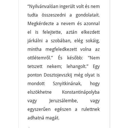
“Nyilvánvalóan ingerült volt és nem
tudta összeszedni a gondolatait.
Megkérdezte a nevem és azonnal
el is felejtette, aztán elkezdett
járkálni a szobában, elég sokáig,
mintha megfeledkezett volna az
ottlétemről.” És később: “Nem
tetszett nekem; lehangolt.” Egy
ponton Dosztojevszkij még olyat is
mondott Sznyitkinának, hogy
elszökhetne Konstantinápolyba
vagy Jeruzsálembe, vagy
egyszerűen egészen a rulettnek
adhatná magát.