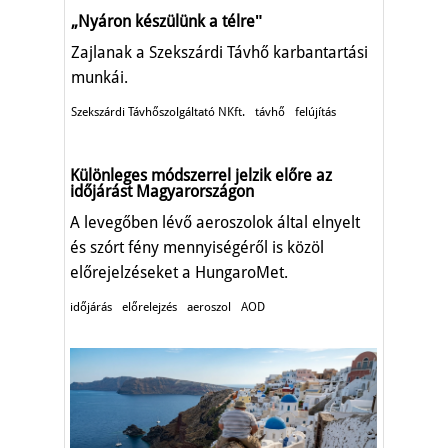
„Nyáron készülünk a télreʺ
Zajlanak a Szekszárdi Távhő karbantartási
munkái.
Szekszárdi Távhőszolgáltató NKft.
távhő
felújítás
Különleges módszerrel jelzik előre az
időjárást Magyarországon
A levegőben lévő aeroszolok által elnyelt
és szórt fény mennyiségéről is közöl
előrejelzéseket a HungaroMet.
időjárás
előrelejzés
aeroszol
AOD