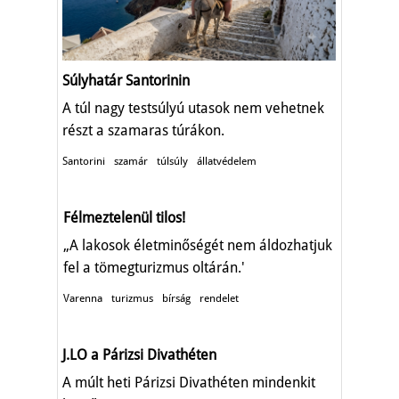
Súlyhatár Santorinin
A túl nagy testsúlyú utasok nem vehetnek
részt a szamaras túrákon.
Santorini
szamár
túlsúly
állatvédelem
Félmeztelenül tilos!
„A lakosok életminőségét nem áldozhatjuk
fel a tömegturizmus oltárán.'
Varenna
turizmus
bírság
rendelet
J.LO a Párizsi Divathéten
A múlt heti Párizsi Divathéten mindenkit