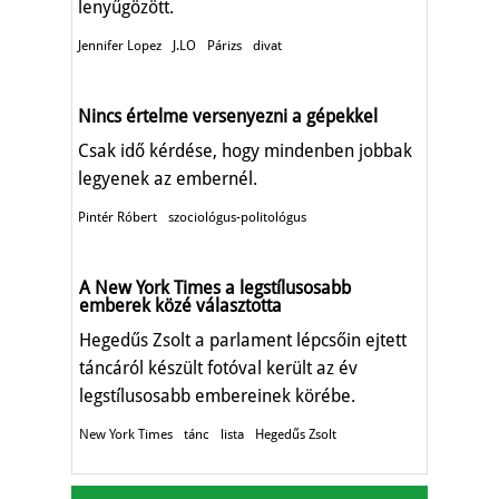
lenyűgözött.
Jennifer Lopez
J.LO
Párizs
divat
Nincs értelme versenyezni a gépekkel
Csak idő kérdése, hogy mindenben jobbak
legyenek az embernél.
Pintér Róbert
szociológus-politológus
A New York Times a legstílusosabb
emberek közé választotta
Hegedűs Zsolt a parlament lépcsőin ejtett
táncáról készült fotóval került az év
legstílusosabb embereinek körébe.
New York Times
tánc
lista
Hegedűs Zsolt