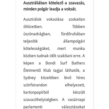
Ausztráliában kötelező a szavazás,
minden polgár leadja a voksát.
Ausztrálok voksolása szokatlan
öltözetben. Többen
úszónadrágban, fürdőruhában
teljesítik állampolgári
kötelességüket, mert munka
közben tudnak időt szakítani erre. A
képen a Bondi Surf Bathers
Életmentő Klub tagjai láthatók, a
Sydney közelében lévő híres
szörfstrandon elhelyezett,
kartonpapírból készült
szavazóhelyiségben. A vasárnapi
parlamenti választásokat