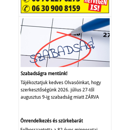
Szabadságra mentünk!
Tájékoztatjuk kedves Olvasóinkat, hogy
szerkesztőségünk 2026. július 27-től
augusztus 9-ig szabadság miatt ZÁRVA
TART.
Önrendelkezés és szürkebarát
Felbosszantotta a 82 éves minnesotai