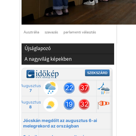
Ausztrália
szavazás
parlamenti választás
Újságlapozó
A nagyvilág képekben