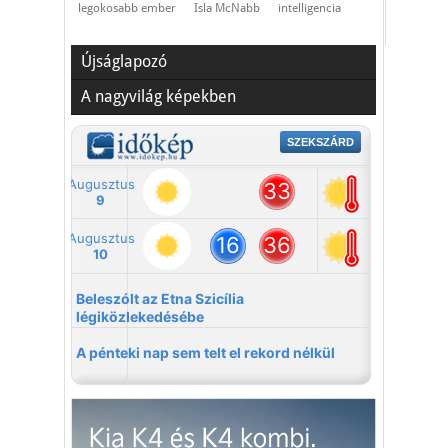
legokosabb ember
Isla McNabb
intelligencia
Újságlapozó
A nagyvilág képekben