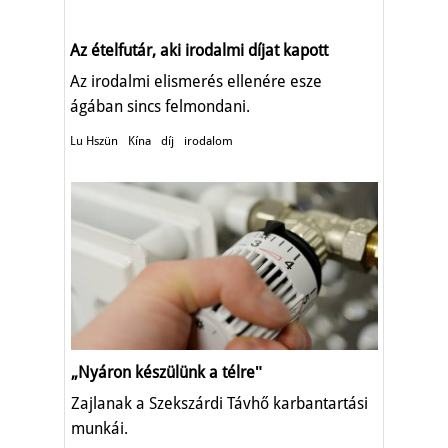
Az ételfutár, aki irodalmi díjat kapott
Az irodalmi elismerés ellenére esze
ágában sincs felmondani.
Lu Hszün
Kína
díj
irodalom
„Nyáron készülünk a télreʺ
Zajlanak a Szekszárdi Távhő karbantartási
munkái.