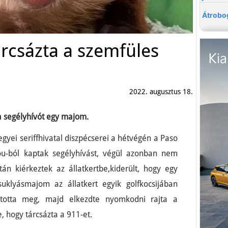
árcsázta a szemfüles
2022. augusztus 18.
 a segélyhívót egy majom.
egyei seriffhivatal diszpécserei a hétvégén a Paso
ou-ból kaptak segélyhívást, végül azonban nem
tán kiérkeztek az állatkertbe,kiderült, hogy egy
uklyásmajom az állatkert egyik golfkocsijában
intotta meg, majd elkezdte nyomkodni rajta a
, hogy tárcsázta a 911-et.