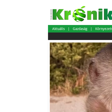
Aktuális
Gazdaság
Környeze