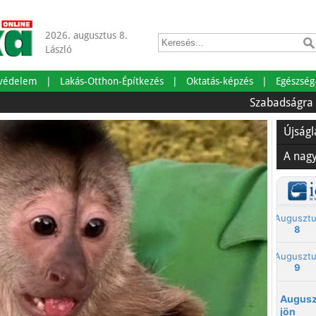
2026. augusztus 8.
László
tvédelem
Lakás-Otthon-Építkezés
Oktatás-képzés
Egészség
Szabadságra mentünk
Újság
A nag