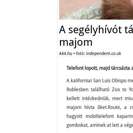
A segélyhívót t
majom
444.hu • fotó: independent.co.uk
Telefont lopott, majd tárcsázta
A kaliforniai San Luis Obispo m
Roblesben található Zoo to Y
kellett intézkedniük, mert miu
majom hívta őket.Route, a cs
hagyott mobiltelefont kapar
gombokat, aminek at lett a vége