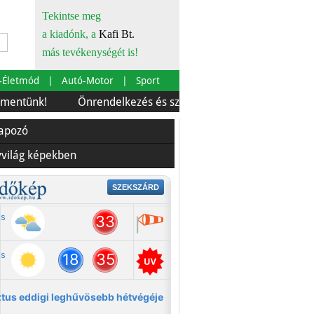
Tekintse meg
a kiadónk, a
Kafi Bt.
más tevékenységét is!
-Életmód
Autó-Motor
Sport
!
Önrendelkezés és szürkebarát
Európára is szabták
lapozó
yvilág képekben