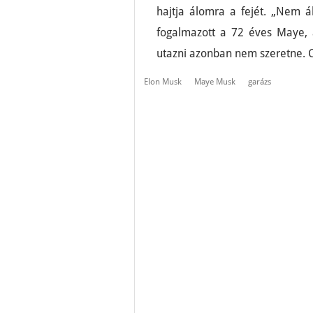
hajtja álomra a fejét. „Nem á
fogalmazott a 72 éves Maye, a
utazni azonban nem szeretne. C
Elon Musk
Maye Musk
garázs