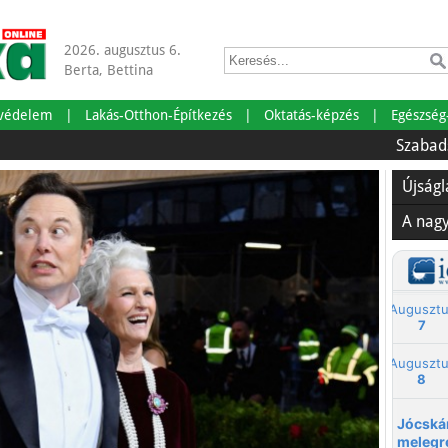
2026. augusztus 6.
Berta, Bettina
tvédelem
Lakás-Otthon-Építkezés
Oktatás-képzés
Egészség
Szabadságra me
Újság
A nag