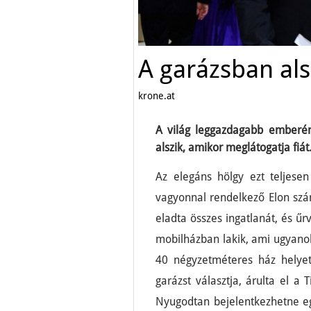
A garázsban als
krone.at
A világ leggazdagabb emberé
alszik, amikor meglátogatja fiát
Az elegáns hölgy ezt teljesen 
vagyonnal rendelkező Elon szá
eladta összes ingatlanát, és űrv
mobilházban lakik, ami ugyano
40 négyzetméteres ház helye
garázst választja, árulta el a
Nyugodtan bejelentkezhetne eg