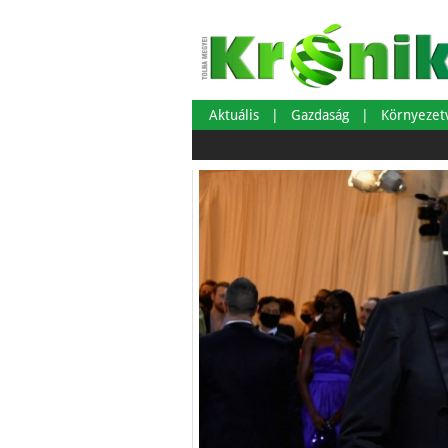
Aktuális
Gazdaság
Környeze