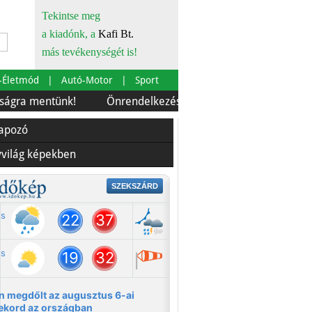
Tekintse meg
a kiadónk, a
Kafi Bt.
más tevékenységét is!
-Életmód
Autó-Motor
Sport
ntünk!
Önrendelkezés és szürkebarát
Európára is sz
lapozó
yvilág képekben