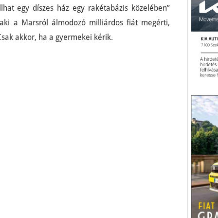
llhat egy díszes ház egy rakétabázis közelében”
ki a Marsról álmodozó milliárdos fiát megérti,
sak akkor, ha a gyermekei kérik.