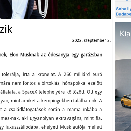
zik
2022. szeptember 2.
nek, Elon Musknak az édesanyja egy garázsban
.
tolerálja, írta a krone.at. A 260 milliárd euró
mára nem fontos a birtoklás, hónapokkal ezelőtt
állalata, a SpaceX telephelyére költözött. Ott egy
lyan, mint amiket a kempingekben találhatunk. A
tt a családlátogatások során a mama inkább a
 Times-nak, aki ugyanolyan extravagáns, mint fia.
y luxusszállodába, ehelyett Musk autója mellett