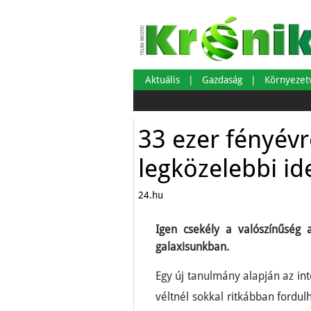
Aktuális
Gazdaság
Környeze
33 ezer fényévr
legközelebbi ide
24.hu
Igen csekély a valószínűség ar
galaxisunkban.
Egy új tanulmány alapján az inte
véltnél sokkal ritkábban fordu