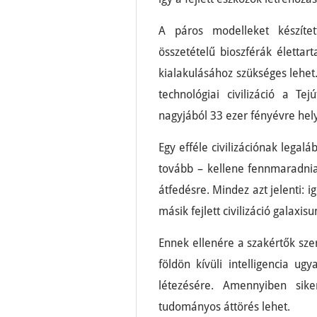
A páros modelleket készítet
összetételű bioszférák élettart
kialakulásához szükséges lehet.
technológiai civilizáció a Te
nagyjából 33 ezer fényévre hel
Egy efféle civilizációnak legalá
tovább – kellene fennmaradnia
átfedésre. Mindez azt jelenti: i
másik fejlett civilizáció galaxis
Ennek ellenére a szakértők szer
földön kívüli intelligencia ug
létezésére. Amennyiben sike
tudományos áttörés lehet.