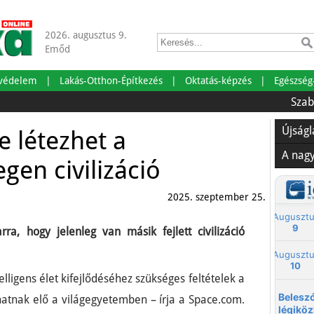
2026. augusztus 9.
Emőd
tvédelem
Lakás-Otthon-Építkezés
Oktatás-képzés
Egészség
Szabadságra
Újság
e létezhet a
A nag
gen civilizáció
2025. szeptember 25.
ra, hogy jelenleg van másik fejlett civilizáció
lligens élet kifejlődéséhez szükséges feltételek a
lhatnak elő a világegyetemben – írja a Space.com.