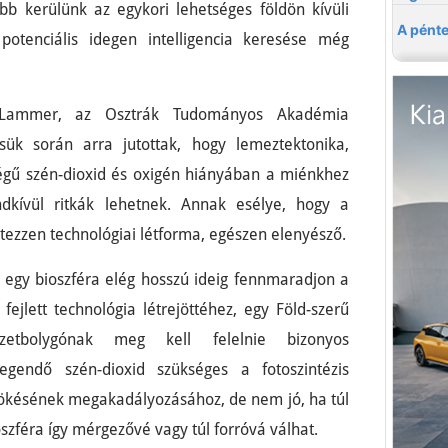
b kerülünk az egykori lehetséges földön kívüli
potenciális idegen intelligencia keresése még
Lammer, az Osztrák Tudományos Akadémia
ük során arra jutottak, hogy lemeztektonika,
égű szén-dioxid és oxigén hiányában a miénkhez
rendkívül ritkák lehetnek. Annak esélye, hogy a
tezzen technológiai létforma, egészen elenyésző.
y egy bioszféra elég hosszú ideig fennmaradjon a
fejlett technológia létrejöttéhez, egy Föld-szerű
zetbolygónak meg kell felelnie bizonyos
legendő szén-dioxid szükséges a fotoszintézis
zökésének megakadályozásához, de nem jó, ha túl
szféra így mérgezővé vagy túl forróvá válhat.