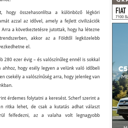
t, hogy összehasonlítsa a különböző légköri
amát azzal az idővel, amely a fejlett civilizációk
 Arra a következtetésre jutottak, hogy ha létezne
jútrendszerben, akkor az a Földtől legközelebb
yezkedhetne el.
bb 280 ezer évig – és valószínűleg ennél is sokkal
 ahhoz, hogy esély legyen a velünk való időbeli
gen csekély a valószínűség arra, hogy jelenleg van
unkban.
int érdemes folytatni a keresést. Scherf szerint a
yan ritka lehet, de csak a kutatás adhat választ
rül felfedezni, az a valaha volt legnagyobb