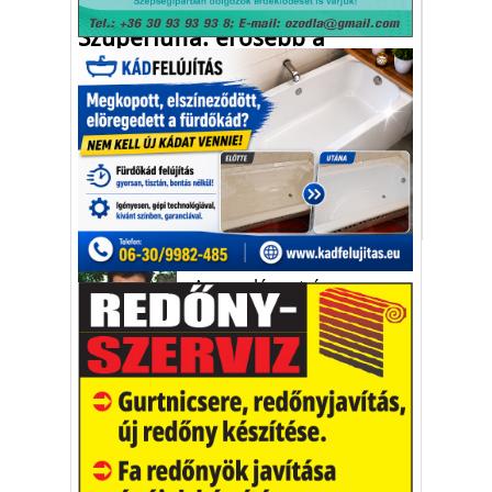
Szuperluffa: erősebb a
műanyagnál!
Az orvostudományban is megjelenhet
implantátumok vagy protézisek
alapanyagaként.
luffa
luffatök
szintetikus luffa
Vakációs őrület
A nyaralás extrém
helyzeteket teremt, nagyon
sokan kalandot, kihívást
Kaktusz
keresnek.
Vélemény rovat cikkei
Újságlapozó