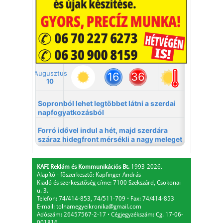
A nagyvilág képekben
KAFI Reklám és Kommunikációs Bt.
1993-2026.
Alapító - főszerkesztő: Kapfinger András
Kiadó és szerkesztőség címe: 7100 Szekszárd, Csokonai
u. 3.
Telefon: 74/414-853, 74/511-709
⋅
Fax: 74/414-853
E-mail:
tolnamegyeikronika@gmail.com
Adószám: 26457567-2-17
⋅
Cégjegyzékszám: Cg. 17-06-
001816