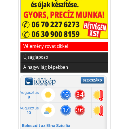
Vakációs őrület
A nyaralás extrém
helyzeteket teremt, nagyon
sokan kalandot, kihívást
Kaktusz
keresnek.
Vélemény rovat cikkei
Újságlapozó
A nagyvilág képekben